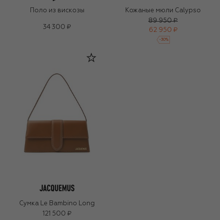
Поло из вискозы
Кожаные мюли Calypso
89 950 ₽
34 300 ₽
62 950 ₽
-
30
%
Сумка Le Bambino Long
121 500 ₽