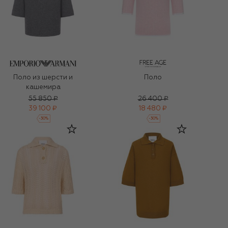
Поло из шерсти и
Поло
кашемира
55 850 ₽
26 400 ₽
39 100 ₽
18 480 ₽
-
30
%
-
30
%