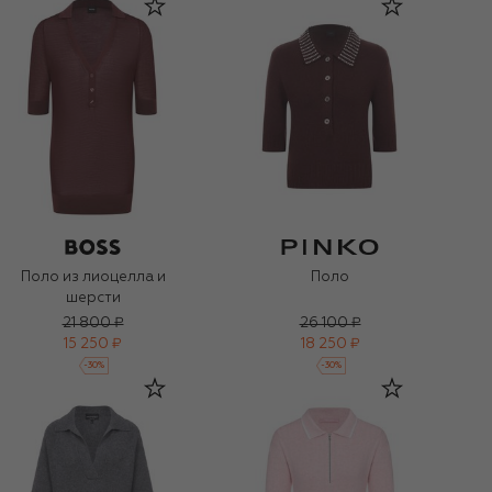
Поло из лиоцелла и
Поло
шерсти
21 800 ₽
26 100 ₽
15 250 ₽
18 250 ₽
-
30
%
-
30
%