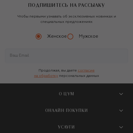
ПОДПИШИТЕСЬ НА РАССЫЛКУ
Чтобы первыми узнавать об эксклюзивных новинках и
специальных предложениях
Женское
Мужское
Продолжая, вы даете
согласие
на обработку
персональных данных
О ЦУМ
О магазине
ОНЛАЙН ПОКУПКИ
Новости и события
Вопросы и ответы
УСЛУГИ
Бутики и ПВЗ ЦУМ