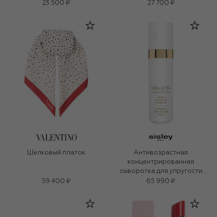
23 500 ₽
27 700 ₽
Шелковый платок
Антивозрастная
концентрированная
сыворотка для упругости
кожи (30ml)
59 400 ₽
65 990 ₽