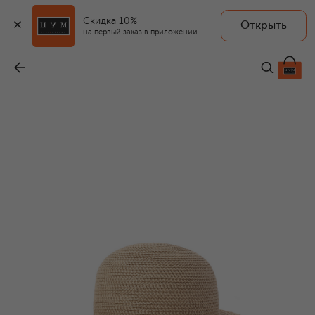
Скидка 10%
Открыть
на первый заказ в приложении
Шляпа
-
35 150 ₽