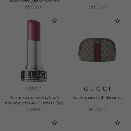
сыворотка для упругости
кожи (30ml)
65 990 ₽
35 800 ₽
Рефил сатиновой губной
Косметичка Ophidia small
помады, оттенок Duchess (3g)
7 900 ₽
68 050 ₽