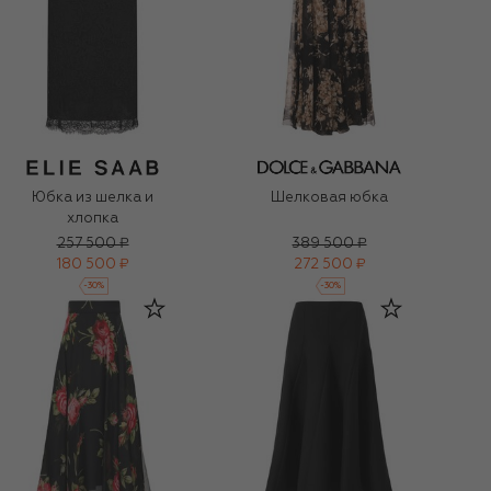
Юбка из шелка и
Шелковая юбка
хлопка
257 500 ₽
389 500 ₽
180 500 ₽
272 500 ₽
-
30
%
-
30
%