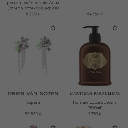
ресниц Les Yeux Noirs Aqua
Extrema, оттенок Black 100
(7ml)
6 300 ₽
64 350 ₽
Серьги
Гель для душа L'Encens
(500ml)
59 850 ₽
7 730 ₽