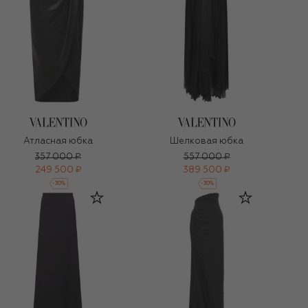
Атласная юбка
Шелковая юбка
357 000 ₽
557 000 ₽
249 500 ₽
389 500 ₽
-
30
%
-
30
%