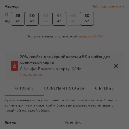
Размер
Таблица размеров
IT
38
40
42
44
46
50
40
42
44
46
48
52
RU
Получите заказ с примеркой
завтра c 10:00
20% кешбэк для чёрной карты и 8% кешбэк для
оранжевой карты
С Альфа-Банком на карту ЦУМа
Подробнее
О ТОВАРЕ
РАЗМЕРЫ И ПОСАДКА
О БРЕНДЕ
Драпированную юбку выполнили из шелкового атласа. Модель с
асимметричными кокеткой и боковым разрезом застегивается
потайной молнией сбоку.
Бренд
Valentino