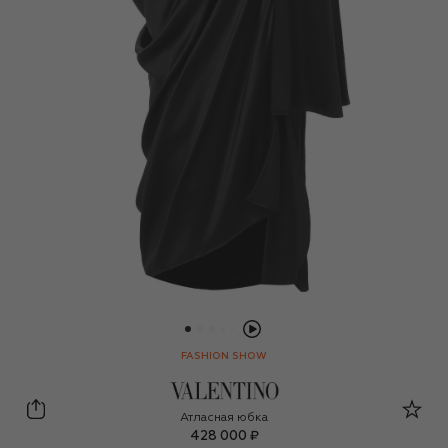
FASHION SHOW
Valentino
Атласная юбка
428 000 ₽