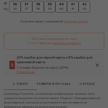
IT
36
37
38
39
40
41
42
36
37
38
39
40
41
42
RU
Получите заказ с примеркой
сегодня c 20:00
-30% на коллекции весна-лето 

с 3 по 17 августа!
Смотреть подборку
20% кешбэк для чёрной карты и 8% кешбэк для
оранжевой карты
С Альфа-Банком на карту ЦУМа
Подробнее
О ТОВАРЕ
РАЗМЕРЫ И ПОСАДКА
О БРЕНДЕ
Шлепанцы Poolette, сплетенные из фактурных льняных лент,
украсили вышитым логотипом марки. Модель с брендированной
формованной стелькой из воловьей кожи поставили на
фирменную танкетку из вторичной резины.