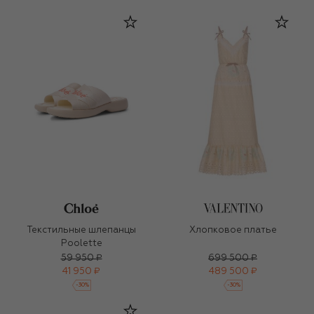
Текстильные шлепанцы
Хлопковое платье
Poolette
59 950 ₽
699 500 ₽
41 950 ₽
489 500 ₽
-
30
%
-
30
%