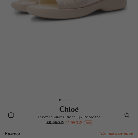
Chloé
Текстильные шлепанцы Poolette
59 950 ₽
41 950 ₽
-
30
%
Размер
Таблица размеров