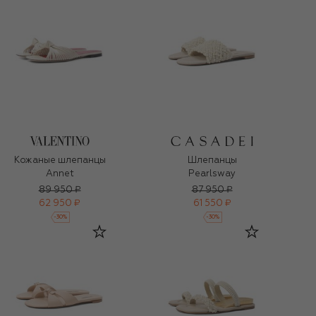
Кожаные шлепанцы
Шлепанцы
Annet
Pearlsway
89 950 ₽
87 950 ₽
62 950 ₽
61 550 ₽
-
30
%
-
30
%