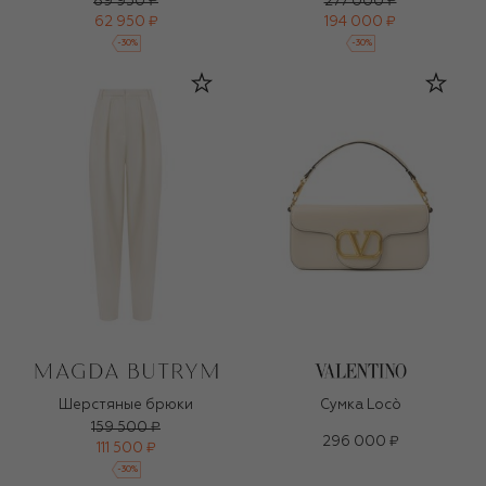
89 950 ₽
277 000 ₽
62 950 ₽
194 000 ₽
-
30
%
-
30
%
Шерстяные брюки
Сумка Locò
159 500 ₽
296 000 ₽
111 500 ₽
-
30
%