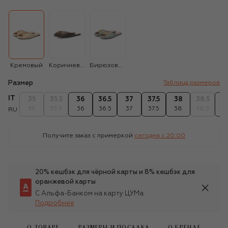
Кремовый
Коричневый
Бирюзовый
Размер
Таблица размеров
IT
35
35.5
36
36.5
37
37.5
38
38.5
3
35
35.5
36
36.5
37
37.5
38
38.5
3
RU
Получите заказ с примеркой
сегодня c 20:00
20% кешбэк для чёрной карты и 8% кешбэк для
оранжевой карты
С Альфа-Банком на карту ЦУМа
Подробнее
О ТОВАРЕ
РАЗМЕРЫ И ПОСАДКА
О БРЕНДЕ