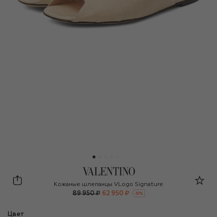
Valentino
Кожаные шлепанцы VLogo Signature
89 950 ₽
62 950 ₽
-
30
%
Цвет