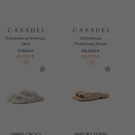
Кожаные шлепанцы
Шлепанцы
Jane
Pearlsway Blade
71 500 ₽
95 050 ₽
49 950 ₽
66 550 ₽
-
30
%
-
30
%