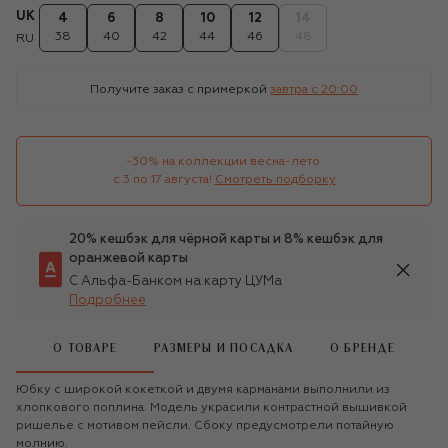
UK
4
6
8
10
12
14
38
40
42
44
46
48
RU
Получите заказ с примеркой
завтра c 20:00
-30% на коллекции весна-лето 

с 3 по 17 августа!
Смотреть подборку
20% кешбэк для чёрной карты и 8% кешбэк для
оранжевой карты
С Альфа-Банком на карту ЦУМа
Подробнее
О ТОВАРЕ
РАЗМЕРЫ И ПОСАДКА
О БРЕНДЕ
Юбку с широкой кокеткой и двумя карманами выполнили из
хлопкового поплина. Модель украсили контрастной вышивкой
ришелье с мотивом пейсли. Сбоку предусмотрели потайную
молнию.