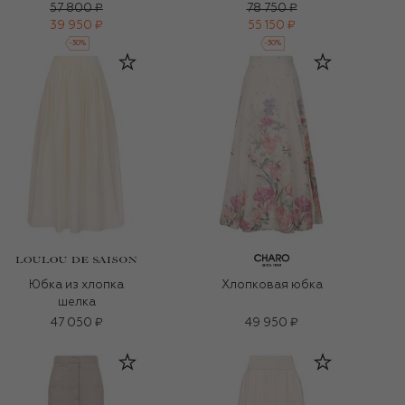
57 800 ₽
78 750 ₽
39 950 ₽
55 150 ₽
-
30
%
-
30
%
Юбка из хлопка
Хлопковая юбка
шелка
47 050 ₽
49 950 ₽