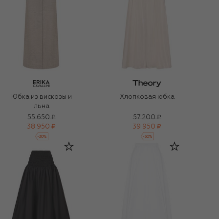
Юбка из вискозы и
Хлопковая юбка
льна
55 650 ₽
57 200 ₽
38 950 ₽
39 950 ₽
-
30
%
-
30
%