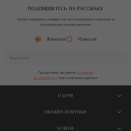
ПОДПИШИТЕСЬ НА РАССЫЛКУ
Чтобы первыми узнавать об эксклюзивных новинках и
специальных предложениях
Женское
Мужское
Продолжая, вы даете
согласие
на обработку
персональных данных
О ЦУМ
О магазине
ОНЛАЙН ПОКУПКИ
Новости и события
Вопросы и ответы
УСЛУГИ
Бутики и ПВЗ ЦУМ