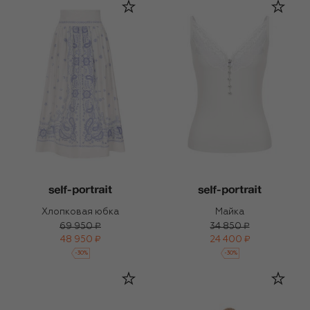
Хлопковая юбка
Майка
69 950 ₽
34 850 ₽
48 950 ₽
24 400 ₽
-
30
%
-
30
%