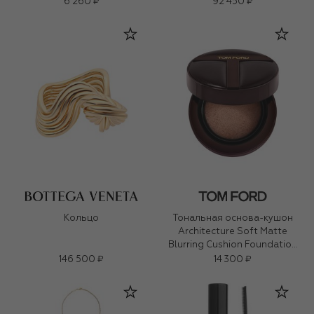
6 260 ₽
92 450 ₽
Кольцо
Тональная основа-кушон
Architecture Soft Matte
Blurring Cushion Foundation
SPF 40/PA+++, оттенок 0.7
146 500 ₽
14 300 ₽
Pearl (12g)