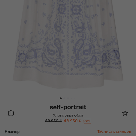
self-portrait
Хлопковая юбка
69 950 ₽
48 950 ₽
-
30
%
Размер
Таблица размеров