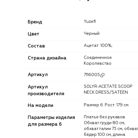
Бренд
Yuzefi
Цвет
Черный
Состав
Ацетат: 100%;
Страна дизайна
Соединенное
Королевство
Артикул
7116005
Артикул
S0LYR-ACETATE SC00P
NECK DRESS/SATEEN
производителя
На модели
Размер 6. Рост: 179 см.
Параметры изделия
Платье без рукавов.
Обхват груди 80 см,
для размера 6
обхват талии 75 см, обхва
бёдер 100 см, длина