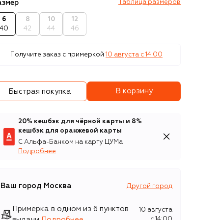
азмер
Таблица размеров
6
8
10
12
40
42
44
46
Получите заказ с примеркой
10 августа c 14:00
В корзину
Быстрая покупка
20% кешбэк для чёрной карты и 8%
кешбэк для оранжевой карты
С Альфа-Банком на карту ЦУМа
Подробнее
Ваш город
Москва
Другой город
Примерка в одном из 6 пунктов
10 августа
выдачи
Подробнее
c 14:00