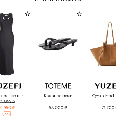
сное платье
Кожаные мюли
Сумка Mochi
2 850 ₽
9 950 ₽
58 000 ₽
71 700 
-
30
%