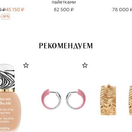
пайетками
0 ₽
45 150 ₽
62 500 ₽
78 000 
-
30
%
РЕКОМЕНДУЕМ