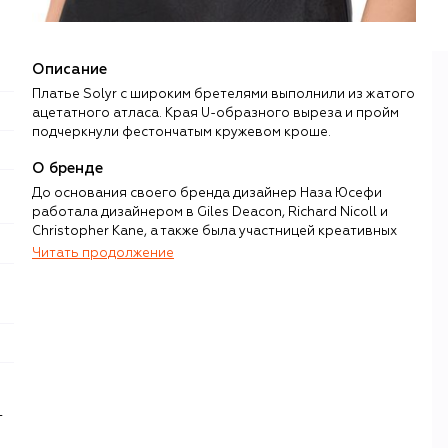
Описание
Платье Solyr с широким бретелями выполнили из жатого
ацетатного атласа. Края U-образного выреза и пройм
подчеркнули фестончатым кружевом кроше.
О бренде
До основания своего бренда дизайнер Наза Юсефи
работала дизайнером в Giles Deacon, Richard Nicoll и
Christopher Kane, а также была участницей креативных
команд Эди Слимана и Стивена Кляйна, для которых
Читать продолжение
создавала штучные предметы одежды и аксессуары из
кожи. В 2015 году Юсефи решила полностью
сконцентрироваться на работе с кожей, выбрала
производство на юге Испании и начала выпускать сумки
под собственным брендом Yuzefi. В 2021 году в
коллекции появилась женская одежда.
Сумки Yuzefi благодаря обтекаемым формам, ручкам с
т
затейливыми узлами, крупным цепям и «промышленным»
креплениям напоминают арт-объекты. В первых