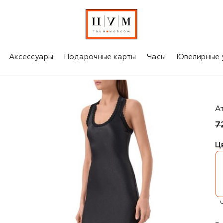
Аксессуары
Подарочные карты
Часы
Ювелирные 
Yu
А
7
Ц