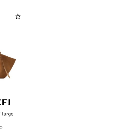
 large
₽