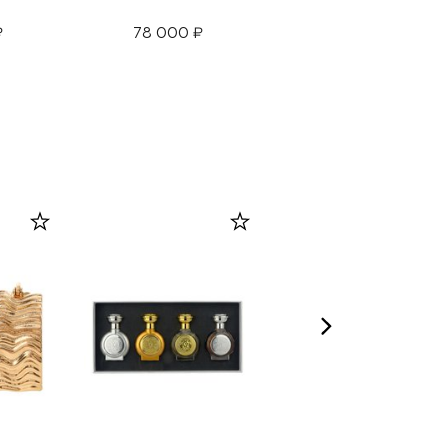
вискозы
₽
78 000 ₽
144 500 ₽
99 500 ₽
-
30
%