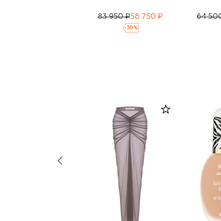
83 950 ₽
58 750 ₽
64 50
-
30
%