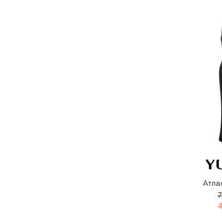
Атла
7
4