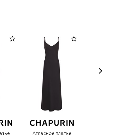
атье
Атласное платье
Платье изо льна и