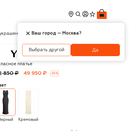
Ваш город —
Москва
?
украшения
Косметика
Интерьер
Новости
Выбрать другой
Да
zefi
тласное платье
2 850 ₽
49 950 ₽
-
30
%
вет
Черный
Кремовый