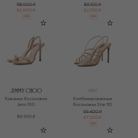
118 000 ₽
89 100 ₽
82 600 ₽
62 350 ₽
-
30
%
-
30
%
Кожаные босоножки
Комбинированные
Jenn 100
босоножки Star 110
96 400 ₽
89 950 ₽
67 500 ₽
-
30
%