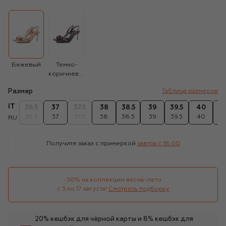
Бежевый
Темно-
коричневый
Размер
Таблица размеров
IT
36.5
37
37.5
38
38.5
39
39.5
40
40
36.5
37
37.5
38
38.5
39
39.5
40
40
RU
Получите заказ с примеркой
завтра c 18:00
-30% на коллекции весна-лето 

с 3 по 17 августа!
Смотреть подборку
20% кешбэк для чёрной карты и 8% кешбэк для