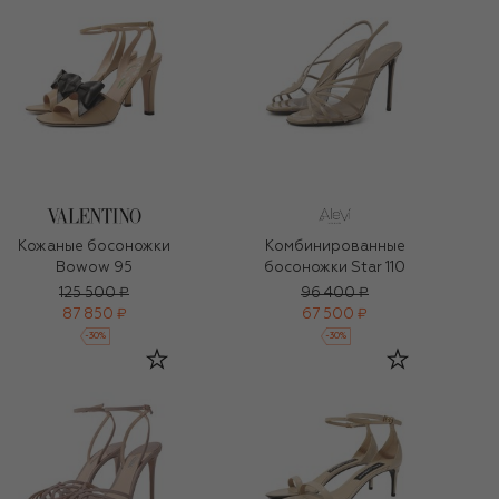
Кожаные босоножки
Комбинированные
Bowow 95
босоножки Star 110
125 500 ₽
96 400 ₽
87 850 ₽
67 500 ₽
-
30
%
-
30
%