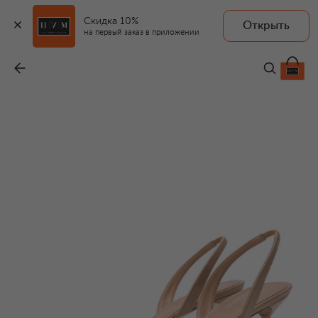
Скидка 10%
Открыть
на первый заказ в приложении
Лакированные босоножки Lidia 70
-
59 550 ₽