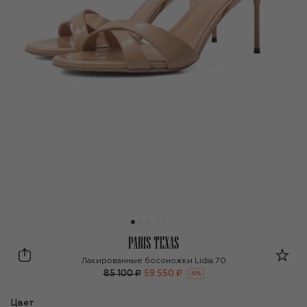
Paris Texas
Лакированные босоножки Lidia 70
85 100 ₽
59 550 ₽
-
30
%
Цвет