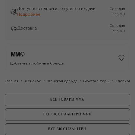
Доступно в одном из 6 пунктов выдачи
Сегодня
Подробнее
c 15:00
Сегодня
Доставка
c 15:00
Добавить в любимые бренды
Главная
Женское
Женская одежда
Бюстгальтеры
Хлопковый
ВСЕ ТОВАРЫ MM6
ВСЕ БЮСТГАЛЬТЕРЫ MM6
ВСЕ БЮСТГАЛЬТЕРЫ