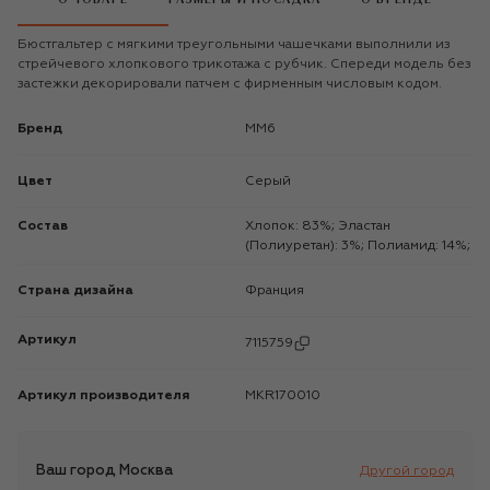
Бюстгальтер с мягкими треугольными чашечками выполнили из
стрейчевого хлопкового трикотажа с рубчик. Спереди модель без
застежки декорировали патчем с фирменным числовым кодом.
Бренд
MM6
Цвет
Серый
Состав
Хлопок: 83%; Эластан
(Полиуретан): 3%; Полиамид: 14%;
Страна дизайна
Франция
Артикул
7115759
Артикул производителя
MKR170010
Ваш город
Москва
Другой город