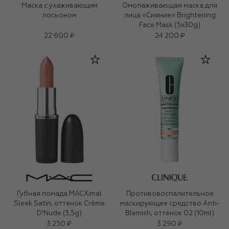
Маска с ухаживающим
Омолаживающая маска для
лосьоном
лица «Сияние» Brightening
Face Mask (5х30g)
22 600 ₽
24 200 ₽
Губная помада MACXimal
Противовоспалительное
Sleek Satin, оттенок Crème
маскирующее средство Anti-
D'Nude (3,5g)
Blemish, оттенок 02 (10ml)
3 250 ₽
3 290 ₽