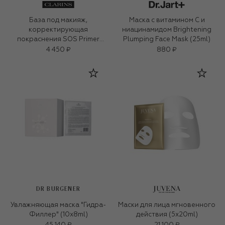
База под макияж,
Маска с витамином С и
корректирующая
ниацинамидом Brightening
покраснения SOS Primer
Plumping Face Mask (25ml)
(30ml)
4 450 ₽
880 ₽
DR BURGENER
Увлажняющая маска "Гидра-
Маски для лица мгновенного
Филлер" (10x8ml)
действия (5x20ml)