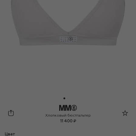
MM6
Хлопковый бюстгальтер
11 400 ₽
Цвет