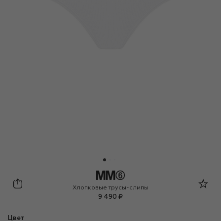
MM6
Хлопковые трусы-слипы
9 490 ₽
Цвет