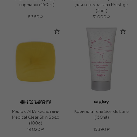
Tulipmania (450ml)
для контура глаз Prestige
(5шт.)
8 360 ₽
31 000 ₽
Мыло с AHA-кислотами
Крем для тела Soir de Lune
Medical Clear Skin Soap
(150ml)
(100g)
19 820 ₽
15 390 ₽