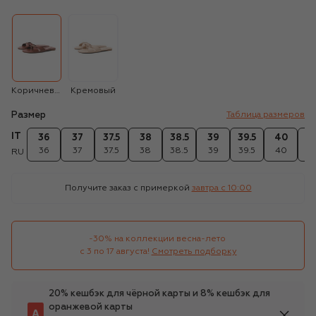
Коричневый
Кремовый
Размер
Таблица размеров
IT
36
37
37.5
38
38.5
39
39.5
40
40
36
37
37.5
38
38.5
39
39.5
40
40
RU
Получите заказ с примеркой
завтра c 10:00
-30% на коллекции весна-лето 

с 3 по 17 августа!
Смотреть подборку
20% кешбэк для чёрной карты и 8% кешбэк для
оранжевой карты