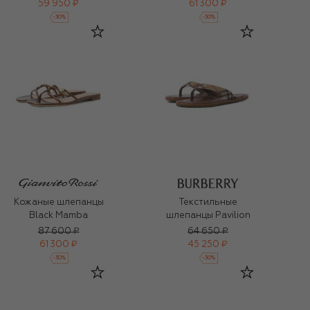
59 950 ₽
61 300 ₽
-
30
%
-
30
%
Кожаные шлепанцы
Текстильные
Black Mamba
шлепанцы Pavilion
87 600 ₽
64 650 ₽
61 300 ₽
45 250 ₽
-
30
%
-
30
%