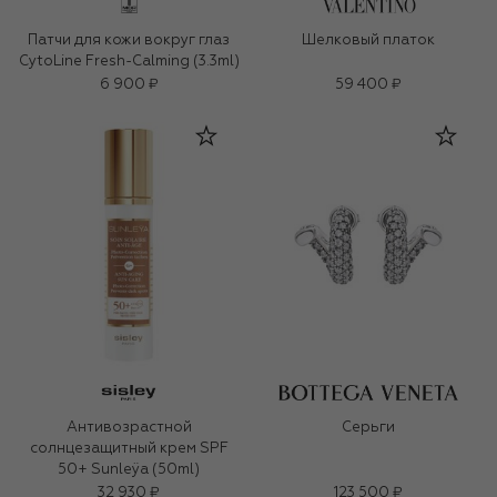
Патчи для кожи вокруг глаз
Шелковый платок
CytoLine Fresh-Calming (3.3ml)
6 900 ₽
59 400 ₽
Антивозрастной
Серьги
солнцезащитный крем SPF
50+ Sunleÿa (50ml)
32 930 ₽
123 500 ₽