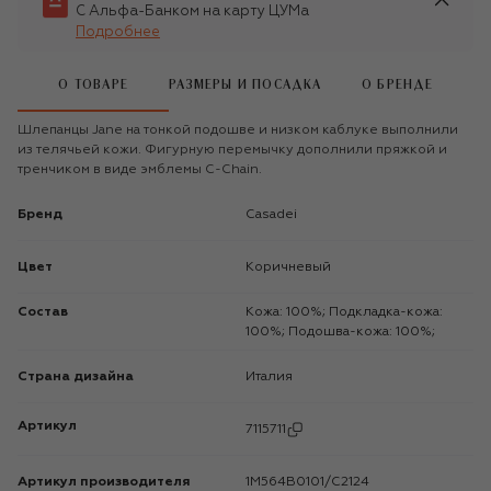
С Альфа-Банком на карту ЦУМа
Подробнее
О ТОВАРЕ
РАЗМЕРЫ И ПОСАДКА
О БРЕНДЕ
Шлепанцы Jane на тонкой подошве и низком каблуке выполнили
из телячьей кожи. Фигурную перемычку дополнили пряжкой и
тренчиком в виде эмблемы C-Chain.
Бренд
Casadei
Цвет
Коричневый
Состав
Кожа: 100%; Подкладка-кожа:
100%; Подошва-кожа: 100%;
Страна дизайна
Италия
Артикул
7115711
Артикул производителя
1M564B0101/C2124