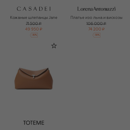
Кожаные шлепанцы Jane
Платье изо льна и вискозы
71 500 ₽
106 000 ₽
49 950 ₽
74 200 ₽
-
30
%
-
30
%