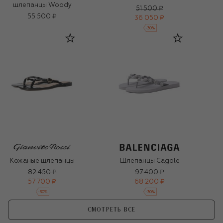
шлепанцы Woody
51 500 ₽
55 500 ₽
36 050 ₽
-
30
%
Кожаные шлепанцы
Шлепанцы Cagole
82 450 ₽
97 400 ₽
57 700 ₽
68 200 ₽
-
30
%
-
30
%
СМОТРЕТЬ ВСЕ