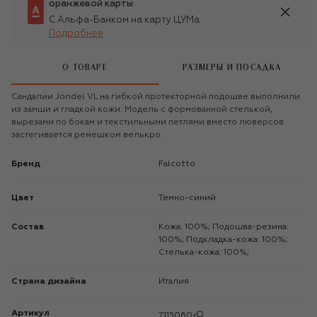
оранжевой карты
С Альфа-Банком на карту ЦУМа
Подробнее
О ТОВАРЕ
РАЗМЕРЫ И ПОСАДКА
Сандалии Jondel VL на гибкой протекторной подошве выполнили
из замши и гладкой кожи. Модель с формованной стелькой,
вырезами по бокам и текстильными петлями вместо люверсов
застегивается ремешком велькро.
Бренд
Falcotto
Цвет
Темно-синий
Состав
Кожа: 100%; Подошва-резина:
100%; Подкладка-кожа: 100%;
Стелька-кожа: 100%;
Страна дизайна
Италия
Артикул
7115060