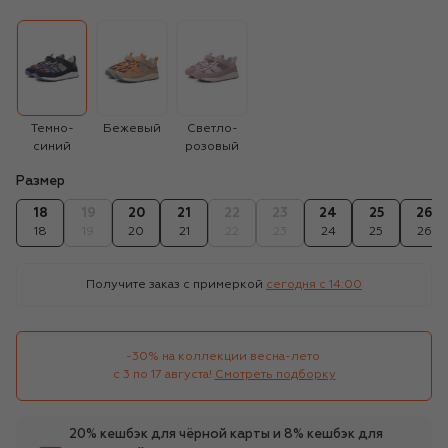
Темно-
Бежевый
Светло-
синий
розовый
Размер
18
19
20
21
22
23
24
25
26
18
19
20
21
22
23
24
25
26
Получите заказ с примеркой
сегодня c 14:00
-30% на коллекции весна-лето 

с 3 по 17 августа!
Смотреть подборку
20% кешбэк для чёрной карты и 8% кешбэк для