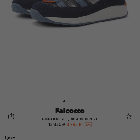
Falcotto
Кожаные сандалии Jondel VL
12 850 ₽
8 995 ₽
-
30
%
Цвет