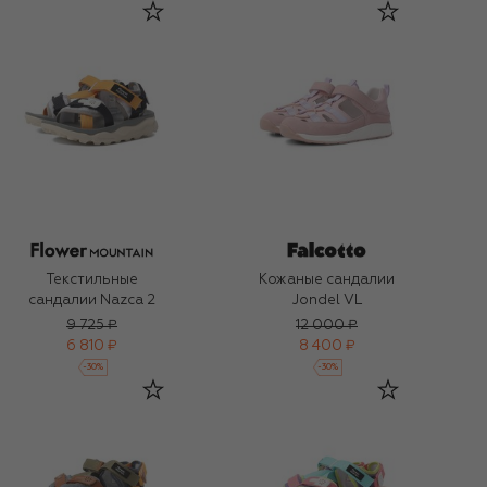
Текстильные
Кожаные сандалии
сандалии Nazca 2
Jondel VL
9 725 ₽
12 000 ₽
6 810 ₽
8 400 ₽
-
30
%
-
30
%