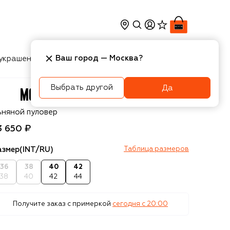
Ваш город —
Москва
?
украшения
Косметика
Интерьер
Новости
Выбрать другой
Да
oschino
ьняной пуловер
3 650 ₽
азмер
(INT/RU)
Таблица размеров
36
38
40
42
38
40
42
44
Получите заказ с примеркой
сегодня c 20:00