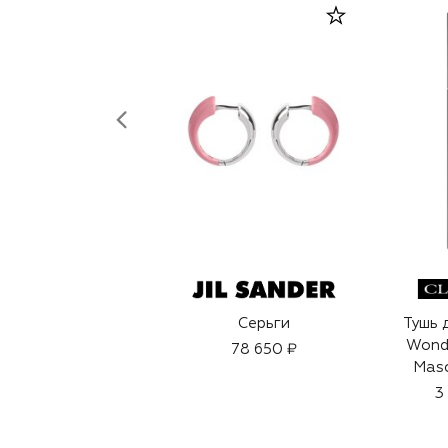
Серьги
Тушь 
Wond
78 650 ₽
Masc
оттено
3