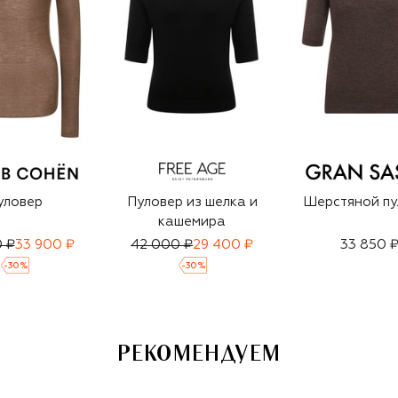
уловер
Пуловер из шелка и
Шерстяной пу
кашемира
 ₽
33 900 ₽
42 000 ₽
29 400 ₽
33 850 
-
30
%
-
30
%
РЕКОМЕНДУЕМ