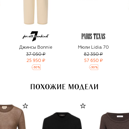
Джинсы Bonnie
Мюли Lidia 70
37 050 ₽
82 350 ₽
25 950 ₽
57 650 ₽
-
30
%
-
30
%
ПОХОЖИЕ МОДЕЛИ