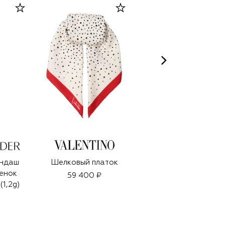
андаш
Шелковый платок
Косметичка
тенок
Ophidia small
59 400 ₽
(1,2g)
68 050 ₽