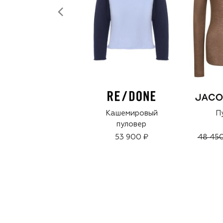
Кашемировый
П
пуловер
53 900 ₽
48 450