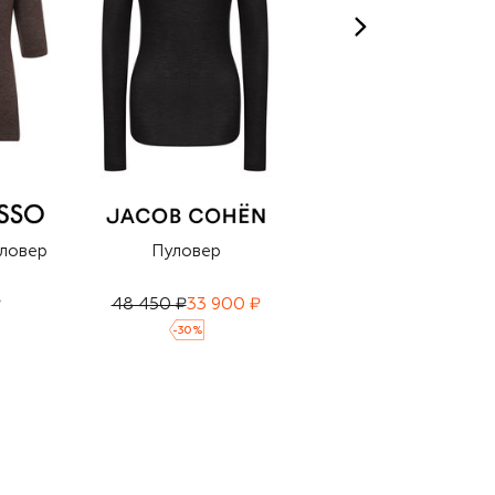
ловер
Пуловер
Шерстяной пуловер
₽
48 450 ₽
33 900 ₽
98 000 ₽
-
30
%