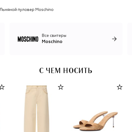
Кроме того, Аппиолаза вернул в постоянную коллекцию
Льняной пуловер Moschino
«облачный» принт 1985 года и смайлики, украшавшие
ранние работы Франко Москино. Как и основатель
бренда, креативный директор, покинувший пост летом
2026 года, с помощью одежды привлекал внимание к
острым мировым проблемам, например
Все свитеры
перепотреблению и загрязнению планеты.
Moschino
С ЧЕМ НОСИТЬ