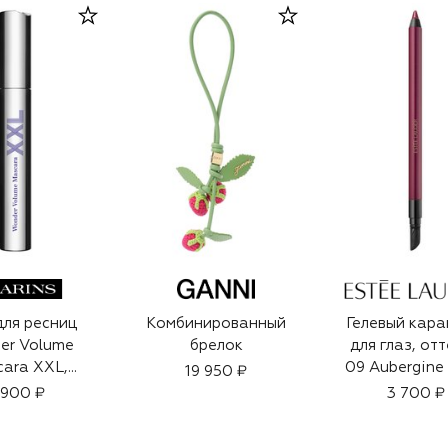
для ресниц
Комбинированный
Гелевый кар
er Volume
брелок
для глаз, от
ara XXL,
09 Aubergine 
19 950 ₽
к 02 (8ml)
 900 ₽
3 700 ₽