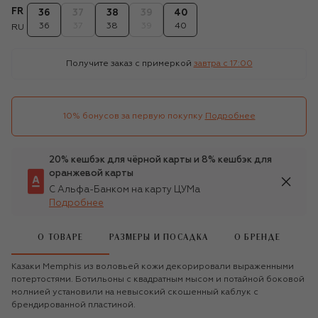
FR
36
37
38
39
40
36
37
38
39
40
RU
Получите заказ с примеркой
завтра c 17:00
10% бонусов за первую покупку
Подробнее
20% кешбэк для чёрной карты и 8% кешбэк для
оранжевой карты
С Альфа-Банком на карту ЦУМа
Подробнее
О ТОВАРЕ
РАЗМЕРЫ И ПОСАДКА
О БРЕНДЕ
Казаки Memphis из воловьей кожи декорировали выраженными
потертостями. Ботильоны с квадратным мысом и потайной боковой
молнией установили на невысокий скошенный каблук с
брендированной пластиной.