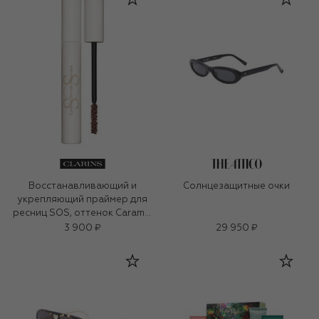
Восстанавливающий и
Солнцезащитные очки
укрепляющий праймер для
ресниц SOS, оттенок Caramel
(8ml)
3 900 ₽
29 950 ₽