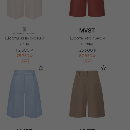
Шорты из вискозы и
Шорты изо льна и
льна
шелка
112 500 ₽
125 500 ₽
78 750 ₽
87 850 ₽
-
30
%
-
30
%