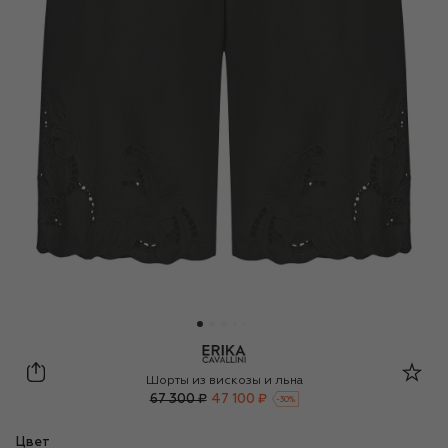
Erika Cavallini
Шорты из вискозы и льна
67 300 ₽
47 100 ₽
-
30
%
Цвет