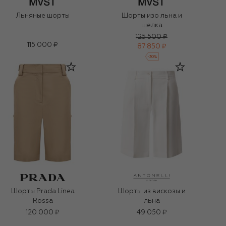
Льняные шорты
Шорты изо льна и
шелка
125 500 ₽
115 000 ₽
87 850 ₽
-
30
%
Шорты Prada Linea
Шорты из вискозы и
Rossa
льна
120 000 ₽
49 050 ₽