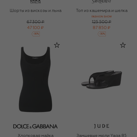
Шорты из вискозы и льна
Топ из кашемира и шелка
FASHION SHOW
67 300 ₽
125 500 ₽
47 100 ₽
87 850 ₽
-
30
%
-
30
%
Хлопковая майка
Замшевые мюли Yaga 85