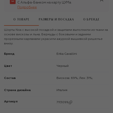
С Альфа-Банком на карту ЦУМа
Подробнее
О ТОВАРЕ
РАЗМЕРЫ И ПОСАДКА
О БРЕНДЕ
Шорты Noa с высокой посадкой и защипами выполнили из ткани на
основе вискозы и льна. Бермуды с боковыми и задними
прорезными карманами украсили ажурной вышивкой ришелье
внизу.
Бренд
Erika Cavallini
Цвет
Черный
Состав
Вискоза: 69%; Лен: 31%;
Страна дизайна
Италия
Артикул
7113099