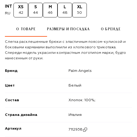
INT
XS
S
M
L
XL
42
44
46
48
50
RU
О ТОВАРЕ
РАЗМЕРЫ И ПОСАДКА
О БРЕНДЕ
Слегка расклешенные брюки с эластичным поясом-кулиской и
боковыми карманами выполнили из хлопкового трикотажа.
Спереди модель украсили контрастным логотипом марки, будто
нанесенным от руки.
Бренд
Palm Angels
Цвет
Белый
Состав
Хлопок: 100%;
Страна дизайна
Италия
Артикул
7112938