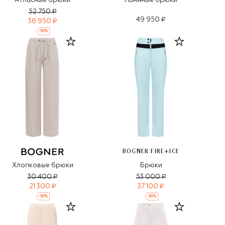
Атласные брюки
Льняные брюки
52 750 ₽
49 950 ₽
36 950 ₽
-
30
%
BOGNER FIRE+ICE
Хлопковые брюки
Брюки
30 400 ₽
53 000 ₽
21 300 ₽
37 100 ₽
-
30
%
-
30
%