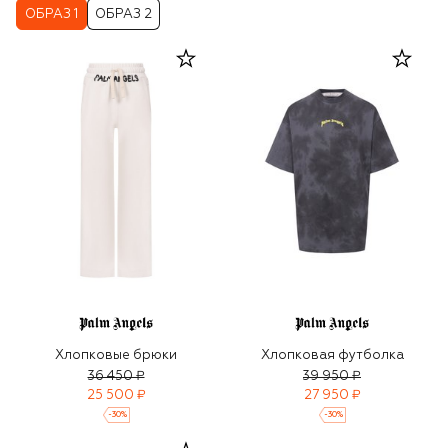
ОБРАЗ 1
ОБРАЗ 2
Хлопковые брюки
Хлопковая футболка
36 450 ₽
39 950 ₽
25 500 ₽
27 950 ₽
-
30
%
-
30
%