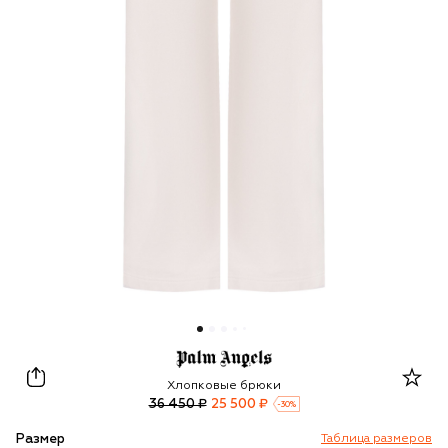
Palm Angels
Хлопковые брюки
36 450 ₽
25 500 ₽
-
30
%
Размер
Таблица размеров