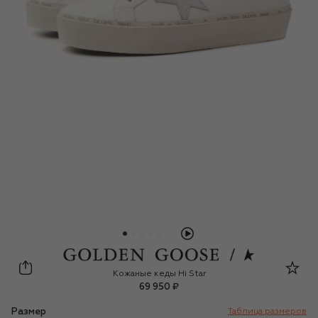
Golden Goose Deluxe Brand
Кожаные кеды Hi Star
69 950 ₽
Размер
Таблица размеров