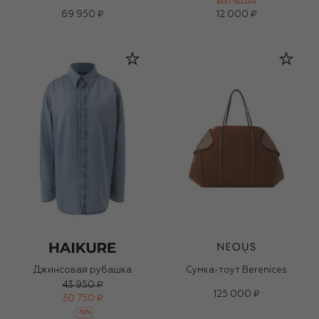
BEST-SELLER
69 950 ₽
12 000 ₽
Джинсовая рубашка
Сумка-тоут Berenices
43 950 ₽
125 000 ₽
30 750 ₽
-
30
%