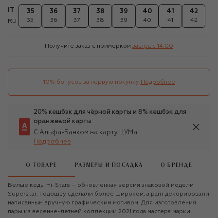
IT
35
36
37
38
39
40
41
42
35
36
37
38
39
40
41
42
RU
Получите заказ с примеркой
завтра c 14:00
10% бонусов за первую покупку
Подробнее
20% кешбэк для чёрной карты и 8% кешбэк для
оранжевой карты
С Альфа-Банком на карту ЦУМа
Подробнее
О ТОВАРЕ
РАЗМЕРЫ И ПОСАДКА
О БРЕНДЕ
Белые кеды Hi-Stars – обновленная версия знаковой модели
Superstar: подошву сделали более широкой, а рант декорировали
написанным вручную графическим мотивом. Для изготовления
пары из весенне-летней коллекции 2021 года мастера марки