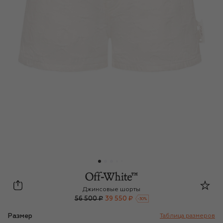
Off-White
Джинсовые шорты
56 500 ₽
39 550 ₽
-
30
%
Размер
Таблица размеров