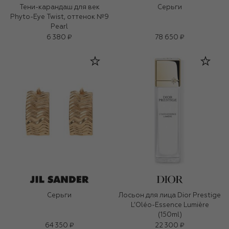
Тени-карандаш для век
Серьги
Phyto-Eye Twist, оттенок №9
Pearl
6 380 ₽
78 650 ₽
Серьги
Лосьон для лица Dior Prestige
L’Oléo-Essence Lumière
(150ml)
64 350 ₽
22 300 ₽