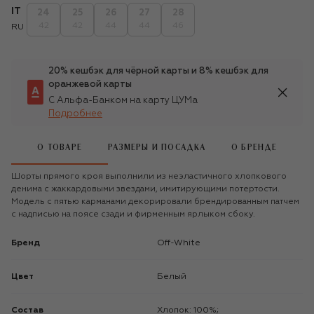
IT
24
25
26
27
28
42
42
44
44
46
RU
20% кешбэк для чёрной карты и 8% кешбэк для
оранжевой карты
С Альфа-Банком на карту ЦУМа
Подробнее
О ТОВАРЕ
РАЗМЕРЫ И ПОСАДКА
О БРЕНДЕ
Шорты прямого кроя выполнили из неэластичного хлопкового
денима с жаккардовыми звездами, имитирующими потертости.
Модель с пятью карманами декорировали брендированным патчем
с надписью на поясе сзади и фирменным ярлыком сбоку.
Бренд
Off-White
Цвет
Белый
Состав
Хлопок: 100%;