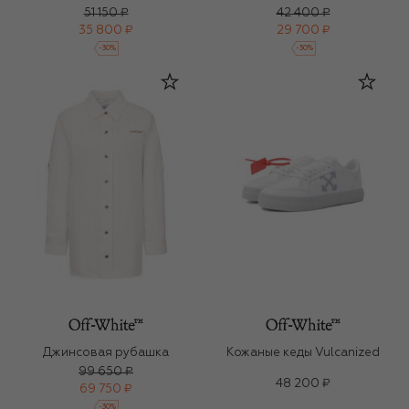
51 150 ₽
42 400 ₽
35 800 ₽
29 700 ₽
-
30
%
-
30
%
Джинсовая рубашка
Кожаные кеды Vulcanized
99 650 ₽
48 200 ₽
69 750 ₽
-
30
%