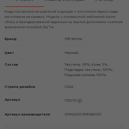
Кеды Vulcanized на широкой подошве с логотипом марки сзади
изготовили из канваса. Модель с контрастной эмблемой Arrow
сбоку и брендированной надписью на язычке дополнили съемной
фирменной пломбой Zip Tie.
Бренд
Off-White
Цвет
Черный
Состав
Текстиль: 95%; Кожа: 5%;
Подкладка-текстиль: 100%;
Подошва-резина: 100%;
Страна дизайна
США
Артикул
7112707
Артикул производителя
0MIA293C99FAB003