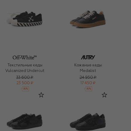
Текстильные кеды
Кожаные кеды
Vulcanized Undercut
Medalist
33 600 ₽
24 950 ₽
23 500 ₽
17 450 ₽
-
30
%
-
30
%