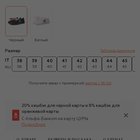
Черный
Белый
Размер
Таблица размеров
IT
38
39
40
41
42
43
44
45
4
38
39
40
41
42
43
44
45
4
RU
Получите заказ с примеркой
завтра c 18:00
20% кешбэк для чёрной карты и 8% кешбэк для
оранжевой карты
С Альфа-Банком на карту ЦУМа
Подробнее
О ТОВАРЕ
РАЗМЕРЫ И ПОСАДКА
О БРЕНДЕ