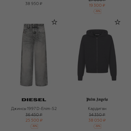
27 600 ₽
38 950 ₽
19 300 ₽
-
30
%
Джинсы 1997 D-Enim-S2
Кардиган
36 450 ₽
54 350 ₽
25 500 ₽
38 050 ₽
-
30
%
-
30
%