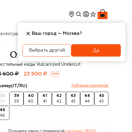
Ваш город —
Москва
?
ксессуары
Косметика
Интерьер
Новости
Выбрать другой
Да
f-White
екстильные кеды Vulcanized Undercut
3 600 ₽
23 500 ₽
-
30
%
азмер
(IT/RU)
Таблица размеров
38
39
40
41
42
43
44
45
38
39
40
41
42
43
44
45
46
46
Получите заказ с примеркой
сегодня c 18:00