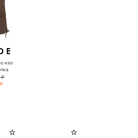
о изо
опка
 ₽
 ₽