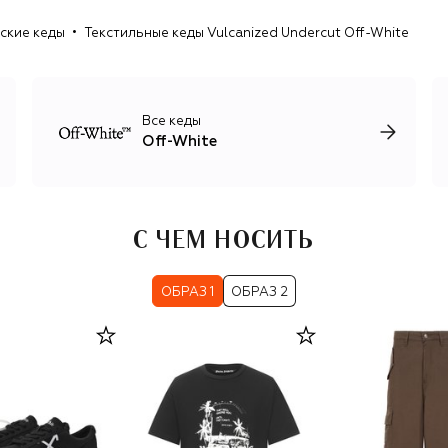
White стал стилист Ибрагим Камара. Под его
ские кеды
Текстильные кеды Vulcanized Undercut Off-White
руководством бренд сохранил мультидисциплинарный
подход к дизайну: Камара привлекает к работе
современных художников, музыкантов, фотографов,
графических дизайнеров. Результат — многоголосие
культур, рас, возрастов и художественных техник,
Все кеды
благодаря которому визуальный язык бренда
Off-White
существенно обогатился.
С ЧЕМ НОСИТЬ
ОБРАЗ 1
ОБРАЗ 2