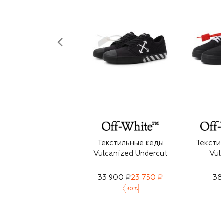
Текстильные кеды
Тексти
Vulcanized Undercut
Vul
33 900 ₽
23 750 ₽
38
-
30
%