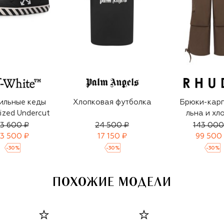
ильные кеды
Хлопковая футболка
Брюки-карг
ized Undercut
льна и хл
3 600 ₽
24 500 ₽
143 000
3 500 ₽
17 150 ₽
99 500
-
30
%
-
30
%
-
30
%
ПОХОЖИЕ МОДЕЛИ