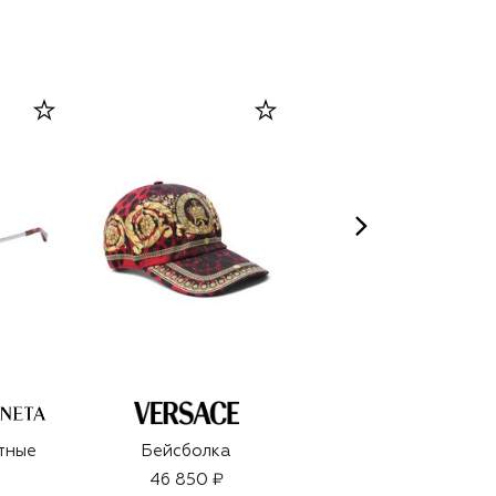
тные
Бейсболка
Подарочный набор
Floral (4x10ml)
46 850 ₽