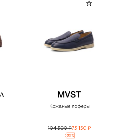
Кожаные лоферы
104 500 ₽
73 150 ₽
-
30
%