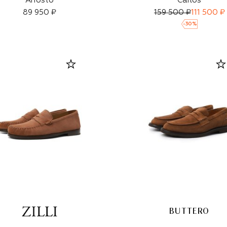
Ariosto
Carlos
89 950 ₽
159 500 ₽
111 500 ₽
-
30
%
BUTTERO