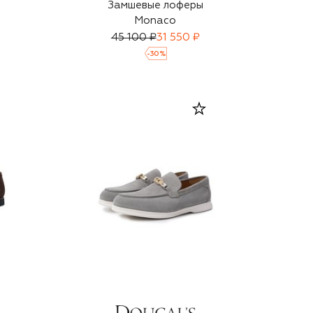
Замшевые лоферы
Monaco
45 100 ₽
31 550 ₽
-
30
%