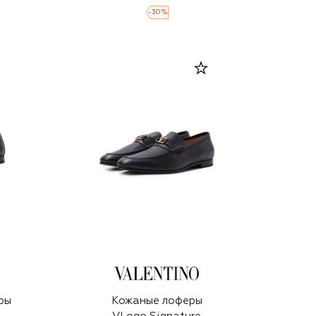
-
30
%
ры
Кожаные лоферы