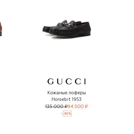
Кожаные лоферы
Horsebit 1953
135 000 ₽
94 500 ₽
-
30
%