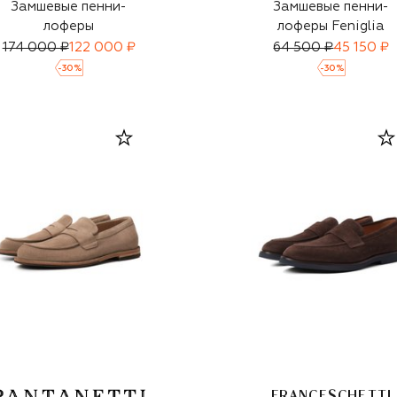
Замшевые пенни-
Замшевые пенни-
лоферы
лоферы Feniglia
174 000 ₽
122 000 ₽
64 500 ₽
45 150 ₽
-
30
%
-
30
%
FRANCESCHETTI