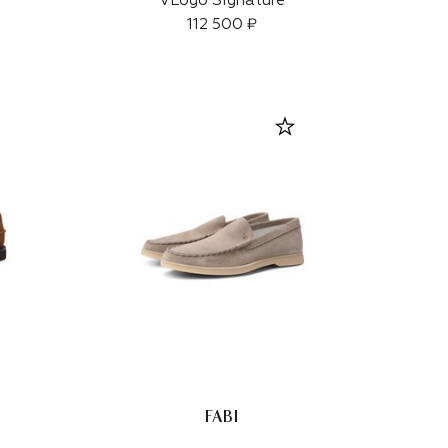
VLogo Signature
112 500 ₽
FABI