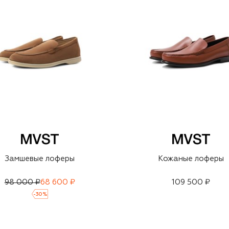
Замшевые лоферы
Кожаные лоферы
98 000 ₽
68 600 ₽
109 500 ₽
-
30
%