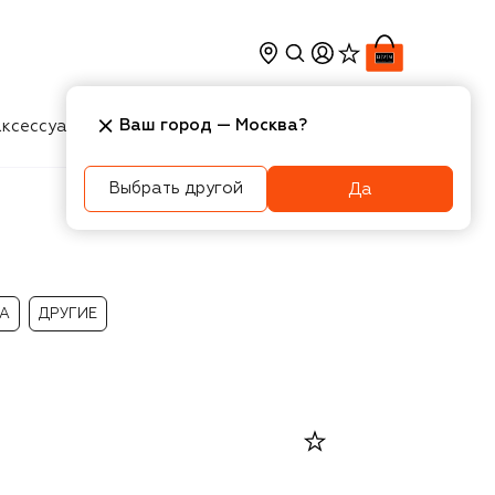
Ваш город —
Москва
?
ксессуары
Косметика
Интерьер
Новости
Выбрать другой
Да
А
ДРУГИЕ