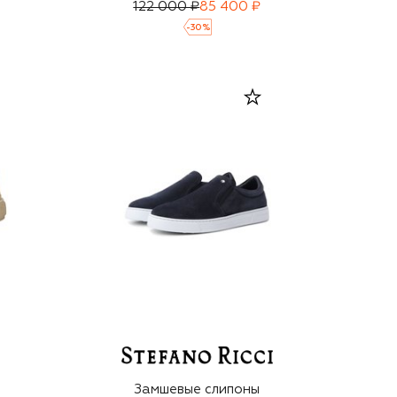
122 000 ₽
85 400 ₽
-
30
%
Замшевые слипоны