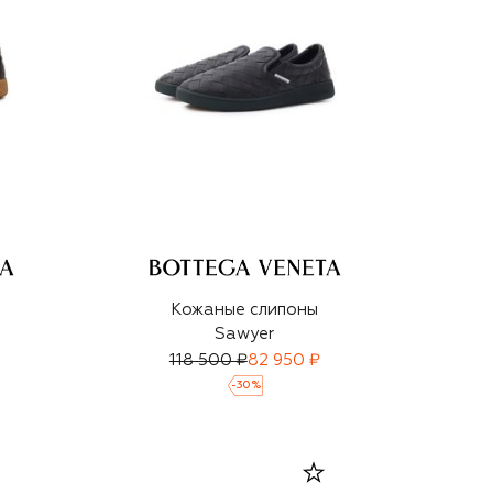
Кожаные слипоны
Sawyer
118 500 ₽
82 950 ₽
-
30
%