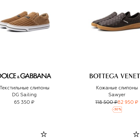
Текстильные слипоны
Кожаные слипоны
DG Sailing
Sawyer
65 350 ₽
118 500 ₽
82 950 ₽
-
30
%