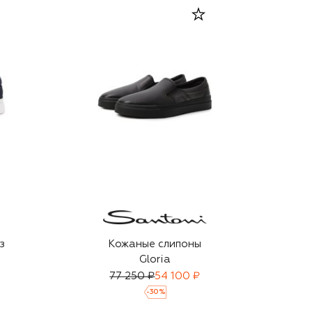
з
Кожаные слипоны
Gloria
77 250 ₽
54 100 ₽
-
30
%