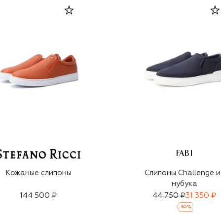
FABI
Кожаные слипоны
Слипоны Challenge и
нубука
144 500 ₽
44 750 ₽
31 350 ₽
-
30
%