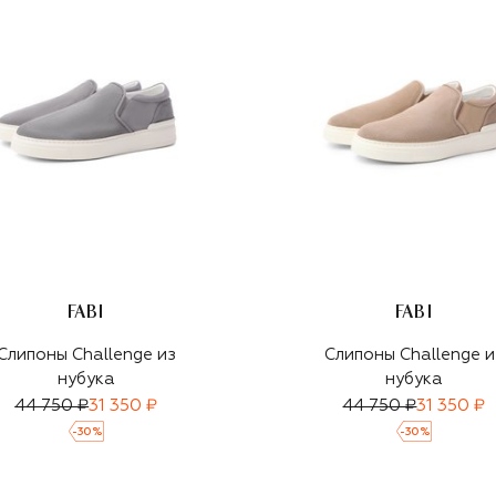
FABI
FABI
Слипоны Challenge из
Слипоны Challenge и
нубука
нубука
44 750 ₽
31 350 ₽
44 750 ₽
31 350 ₽
-
30
%
-
30
%