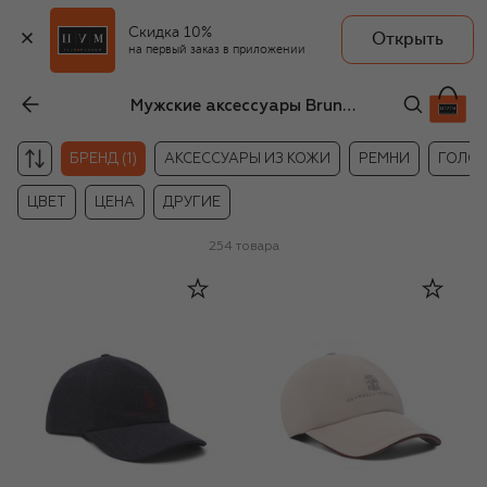
Скидка 10%
Открыть
на первый заказ в приложении
Мужские аксессуары Brunello Cucinelli
БРЕНД (1)
АКСЕССУАРЫ ИЗ КОЖИ
РЕМНИ
ГОЛОВ
ЦВЕТ
ЦЕНА
ДРУГИЕ
254
товара