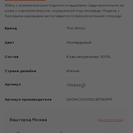
Юбку с асимметричным подолом и защипами сзади выполнили из
кожи с коротким ворсом, окрашенной под леопарда. Модель с
боковыми карманами застегивается потайной молнией спереди.
Бренд
The Attico
Цвет
Леопардовый
Состав
Кожа натуральная: 100%;
Страна дизайна
Италия
Артикул
7110842
Артикул производителя
260WCS00311/LBT160PR
Ваш город
Москва
Другой город