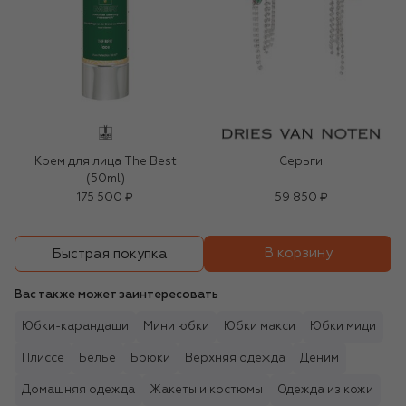
Крем для лица The Best
Серьги
(50ml)
175 500 ₽
59 850 ₽
В корзину
Быстрая покупка
Вас также может заинтересовать
Юбки-карандаши
Мини юбки
Юбки макси
Юбки миди
Плиссе
Бельё
Брюки
Верхняя одежда
Деним
Домашняя одежда
Жакеты и костюмы
Одежда из кожи