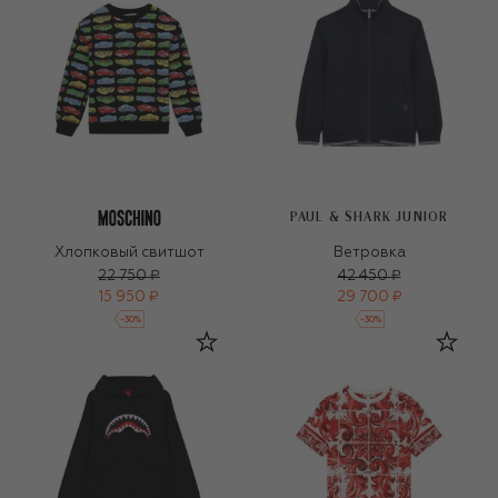
PAUL & SHARK JUNIOR
Хлопковый свитшот
Ветровка
22 750 ₽
42 450 ₽
15 950 ₽
29 700 ₽
-
30
%
-
30
%