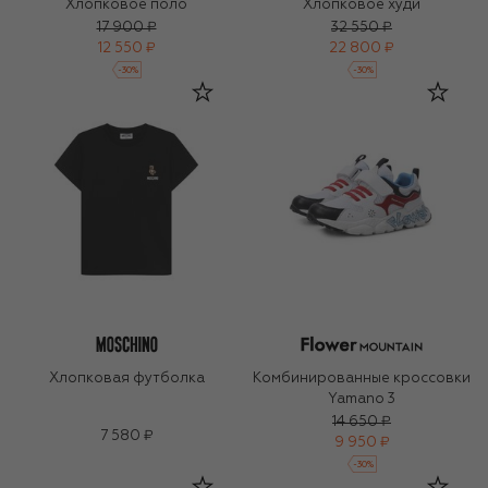
Хлопковое поло
Хлопковое худи
17 900 ₽
32 550 ₽
12 550 ₽
22 800 ₽
-
30
%
-
30
%
Хлопковая футболка
Комбинированные кроссовки
Yamano 3
14 650 ₽
7 580 ₽
9 950 ₽
-
30
%