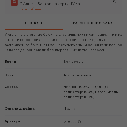
С Альфа-Банком на карту ЦУМа
Подробнее
О ТОВАРЕ
РАЗМЕРЫ И ПОСАДКА
Утепленные стеганые брюки с эластичными лямками выполнили из
влаго- и ветростойкого нейлонового рипстопа. Модель с
застежками по бокам на низе и регулируемыми ремешками велкро
на поясе декорировали брендированным патчем спереди.
Бренд
Bomboogie
Цвет
Темно-розовый
Состав
Нейлон: 100%; Подкладка-
полиэстер: 100%; Наполнитель-
полиэстер: 100%;
Страна дизайна
Италия
Артикул
7110555