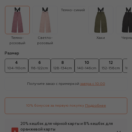
Темно-синий
Темно-
Светло-
Хаки
Черн
розовый
розовый
Размер
4
6
8
10
12
104-110cm
116-122cm
128-134cm
140-146cm
152-158cm
164
Получите заказ с примеркой
завтра c 10:00
10% бонусов за первую покупку
Подробнее
20% кешбэк для чёрной карты и 8% кешбэк для
оранжевой карты