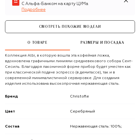
С Альфа-Банком на карту ЦУМа
Подробнее
СМОТРЕТЬ ПОХОЖИЕ МОДЕЛИ
О ТОВАРЕ
РАЗМЕРЫ И ПОСАДКА
Коллекция Albi, в которую вошла эта кофейная ложка,
вдохновлена графичными линиями средневекового собора Сент-
Сесиль. Благодаря лаконичной форме прибор будет уместен как
при классической подаче эспрессо (в демитассе), так и в
современной минималистичной сервировке. Для создания
изделия использована высокопрочная нержавеющая сталь.
Бренд
Christofle
Цвет
Серебряный
Состав
Нержавеющая сталь: 100%;