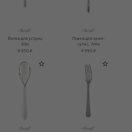
Вилка для устриц
Ложка для крем-
Albi
супа L`Ame
9 950 ₽
4 990 ₽