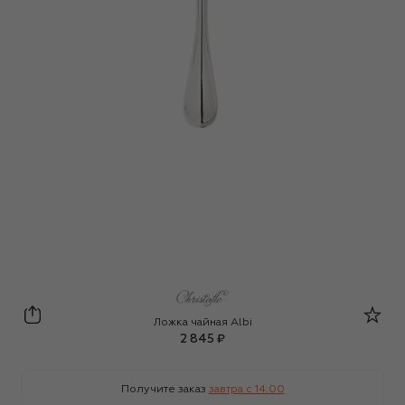
Christofle
Ложка чайная Albi
2 845 ₽
Получите заказ
завтра c 14:00