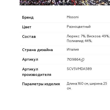
Бренд
Missoni
Цвет
Разноцветный
Состав
Люрекс: 7%; Вискоза: 49%;
Полиамид: 44%;
Страна дизайна
Италия
Артикул
7109864
Артикул
SCV5VMDA589
производителя
Параметры изделия
Длина 160 cм, ширина 25
см.