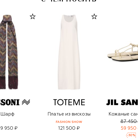
Шарф
Платье из вискозы
Кожаные са
87 450
FASHION SHOW
9 950 ₽
121 500 ₽
59 950
-
30
%