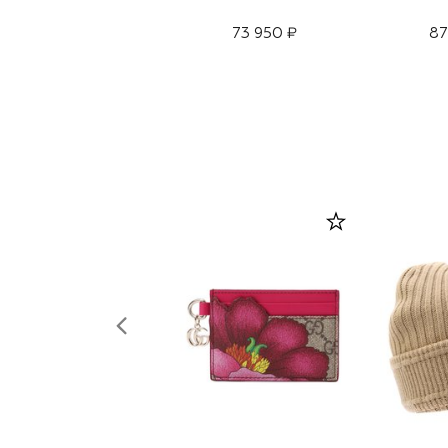
73 950 ₽
87