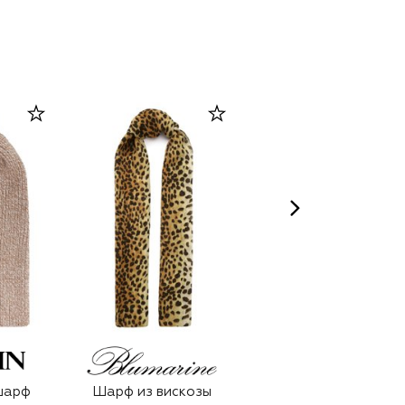
шарф
Шарф из вискозы
Шерстяной шарф