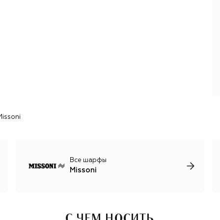
отказывается от пестрых принтов и приглушает палитру,
чаще экспериментируя с однотонными и менее яркими
узорами на платьях, легких поло, свободных джемперах,
комплектах нижнего белья и купальниках.
В 2024 году креативным директором Missoni стал
Альберто Калири, который работает в Missoni с 1998
года и долгое время был правой рукой Анжелы Миссони,
дочери основателей. Теперь Калири единолично
отвечает за все коллекции бренда: женскую, мужскую и
детскую.
issoni
Все шарфы
Missoni
С ЧЕМ НОСИТЬ