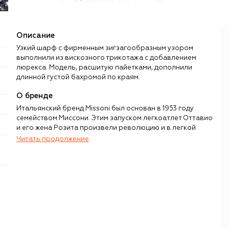
Описание
Узкий шарф с фирменным зигзагообразным узором
выполнили из вискозного трикотажа с добавлением
люрекса. Модель, расшитую пайетками, дополнили
длинной густой бахромой по краям.
О бренде
Итальянский бренд Missoni был основан в 1953 году
семейством Миссони. Этим запуском легкоатлет Оттавио
и его жена Розита произвели революцию и в легкой
промышленности, и в модной индустрии: пара впервые
Читать продолжение
разработала и смогла воплотить на тканом полотне
трикотажа сложные, полноцветные и геометрические
паттерны в виде волн и зигзагов.
Хотя зигзаги Missoni давно вошли в историю моды, а
вместе с тем и в постоянные экспозиции Metropolitan
Museum of Art в Нью-Йорке и Fashion and Textile Museum
в Лондоне, эти узнаваемые узоры по-прежнему
украшают одежду Missoni. Бренд постепенно