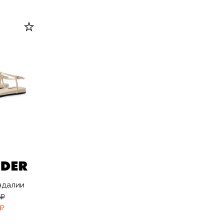
ндалии
 ₽
 ₽