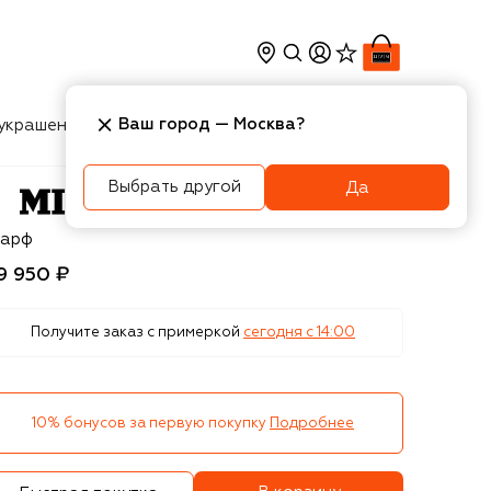
Ваш город —
Москва
?
украшения
Косметика
Интерьер
Новости
Выбрать другой
Да
ssoni
арф
9 950 ₽
Получите заказ с примеркой
сегодня c 14:00
10% бонусов за первую покупку
Подробнее