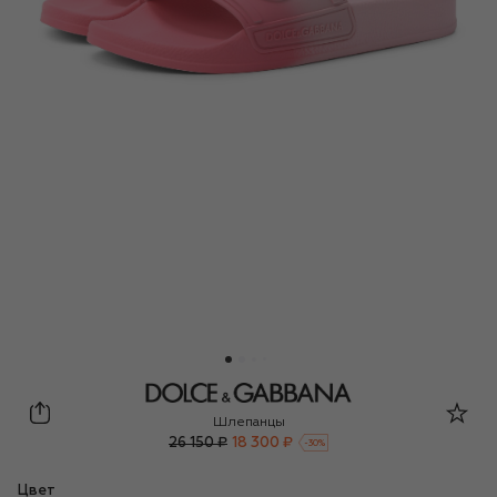
Dolce & Gabbana
Шлепанцы
26 150 ₽
18 300 ₽
-
30
%
Цвет