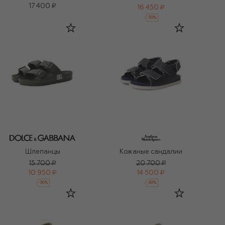
17 400 ₽
16 450 ₽
-
30
%
Шлепанцы
Кожаные сандалии
15 700 ₽
20 700 ₽
10 950 ₽
14 500 ₽
-
30
%
-
30
%