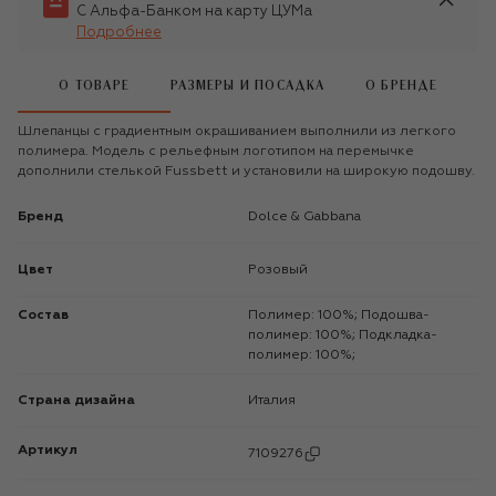
С Альфа-Банком на карту ЦУМа
Подробнее
О ТОВАРЕ
РАЗМЕРЫ И ПОСАДКА
О БРЕНДЕ
Шлепанцы с градиентным окрашиванием выполнили из легкого
полимера. Модель с рельефным логотипом на перемычке
дополнили стелькой Fussbett и установили на широкую подошву.
Бренд
Dolce & Gabbana
Цвет
Розовый
Состав
Полимер: 100%; Подошва-
полимер: 100%; Подкладка-
полимер: 100%;
Страна дизайна
Италия
Артикул
7109276