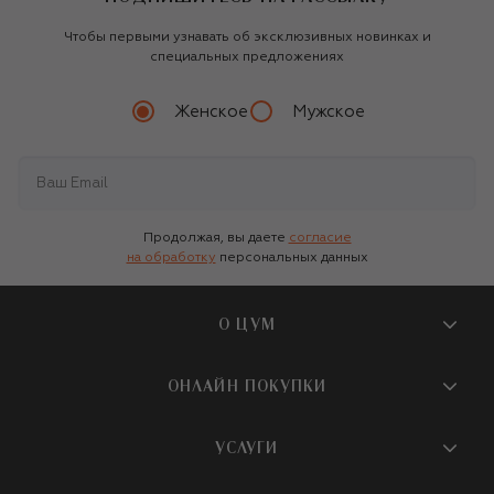
Чтобы первыми узнавать об эксклюзивных новинках и
специальных предложениях
Женское
Мужское
Продолжая, вы даете
согласие
на обработку
персональных данных
О ЦУМ
О магазине
ОНЛАЙН ПОКУПКИ
Новости и события
Вопросы и ответы
УСЛУГИ
Бутики и ПВЗ ЦУМ
Мобильное приложение
Контакты