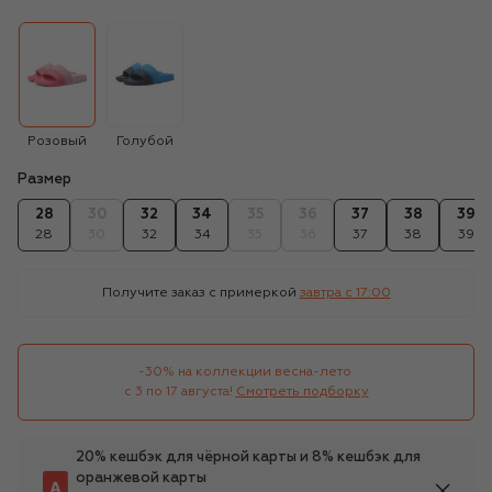
Розовый
Голубой
Размер
28
30
32
34
35
36
37
38
39
28
30
32
34
35
36
37
38
39
Получите заказ с примеркой
завтра c 17:00
-30% на коллекции весна-лето 

с 3 по 17 августа!
Смотреть подборку
20% кешбэк для чёрной карты и 8% кешбэк для
оранжевой карты