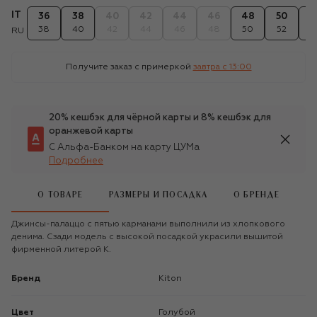
IT
36
38
40
42
44
46
48
50
5
38
40
42
44
46
48
50
52
5
RU
Получите заказ с примеркой
завтра c 13:00
20% кешбэк для чёрной карты и 8% кешбэк для
оранжевой карты
С Альфа-Банком на карту ЦУМа
Подробнее
О ТОВАРЕ
РАЗМЕРЫ И ПОСАДКА
О БРЕНДЕ
Джинсы-палаццо с пятью карманами выполнили из хлопкового
денима. Сзади модель с высокой посадкой украсили вышитой
фирменной литерой K.
Бренд
Kiton
Цвет
Голубой