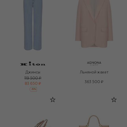
Джинсы
Льняной жакет
119 500 ₽
363 500 ₽
83 650 ₽
-
30
%