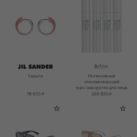
Серьги
Интенсивный
омолаживающий
курс сыворотки для лица
(4x5ml)
78 650 ₽
266 830 ₽