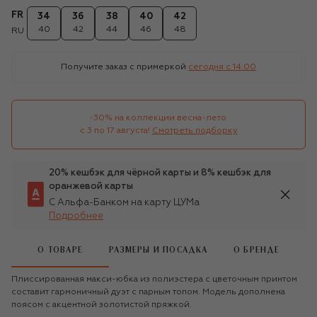
FR
34
36
38
40
42
40
42
44
46
48
RU
Получите заказ с примеркой
сегодня c 14:00
-30% на коллекции весна-лето 

с 3 по 17 августа!
Смотреть подборку
20% кешбэк для чёрной карты и 8% кешбэк для
оранжевой карты
С Альфа-Банком на карту ЦУМа
Подробнее
О ТОВАРЕ
РАЗМЕРЫ И ПОСАДКА
О БРЕНДЕ
Плиссированная макси-юбка из полиэстера с цветочным принтом
составит гармоничный дуэт с парным топом. Модель дополнена
поясом с акцентной золотистой пряжкой.