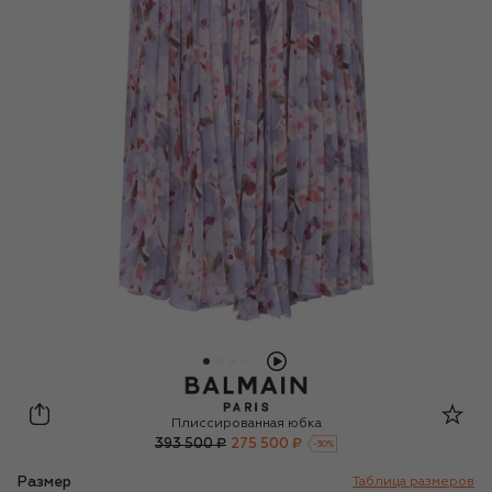
Balmain
Плиссированная юбка
393 500 ₽
275 500 ₽
-
30
%
Размер
Таблица размеров