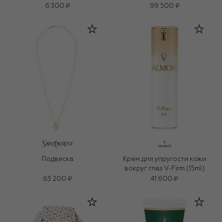
(7ml)
6 300 ₽
99 500 ₽
Подвеска
Крем для упругости кожи
вокруг глаз V-Firm (15ml)
63 200 ₽
41 600 ₽