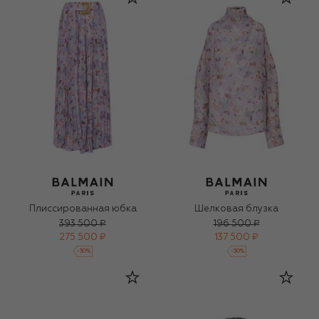
Плиссированная юбка
Шелковая блузка
393 500 ₽
196 500 ₽
275 500 ₽
137 500 ₽
-
30
%
-
30
%