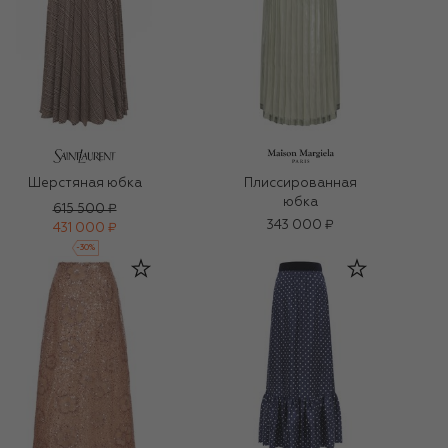
Шерстяная юбка
Плиссированная
юбка
615 500 ₽
343 000 ₽
431 000 ₽
-
30
%