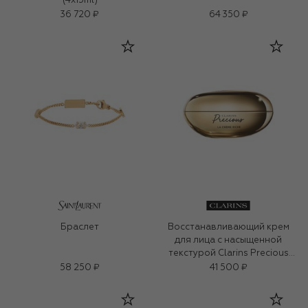
(4x15ml)
36 720 ₽
64 350 ₽
Браслет
Восстанавливающий крем
для лица с насыщенной
текстурой Clarins Precious
(50ml)
58 250 ₽
41 500 ₽