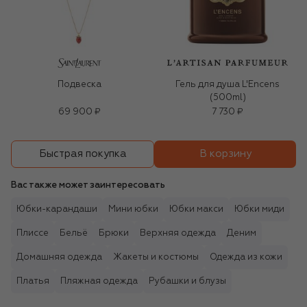
Подвеска
Гель для душа L'Encens
(500ml)
69 900 ₽
7 730 ₽
В корзину
Быстрая покупка
Вас также может заинтересовать
Юбки-карандаши
Мини юбки
Юбки макси
Юбки миди
Плиссе
Бельё
Брюки
Верхняя одежда
Деним
Домашняя одежда
Жакеты и костюмы
Одежда из кожи
Платья
Пляжная одежда
Рубашки и блузы