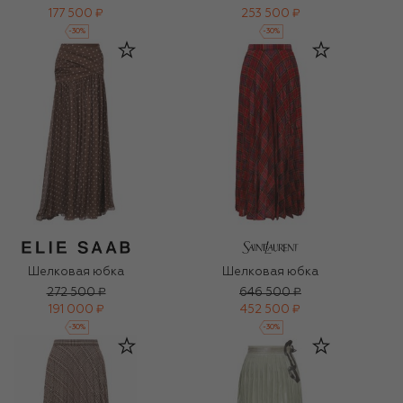
177 500 ₽
253 500 ₽
-
30
%
-
30
%
Шелковая юбка
Шелковая юбка
272 500 ₽
646 500 ₽
191 000 ₽
452 500 ₽
-
30
%
-
30
%