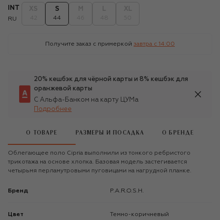
INT
XS
S
M
L
XL
42
44
46
48
50
RU
Получите заказ с примеркой
завтра c 14:00
20% кешбэк для чёрной карты и 8% кешбэк для
оранжевой карты
С Альфа-Банком на карту ЦУМа
Подробнее
О ТОВАРЕ
РАЗМЕРЫ И ПОСАДКА
О БРЕНДЕ
Облегающее поло Cipria выполнили из тонкого ребристого
трикотажа на основе хлопка. Базовая модель застегивается
четырьмя перламутровыми пуговицами на нагрудной планке.
Бренд
P.A.R.O.S.H.
Цвет
Темно-коричневый