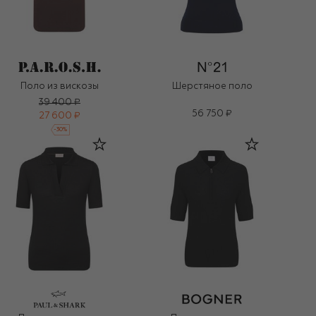
Поло из вискозы
Шерстяное поло
39 400 ₽
56 750 ₽
27 600 ₽
-
30
%