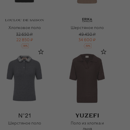
Хлопковое поло
Шерстяное поло
32 650 ₽
49 450 ₽
22 850 ₽
34 600 ₽
-
30
%
-
30
%
Шерстяное поло
Поло из хлопка и
льна