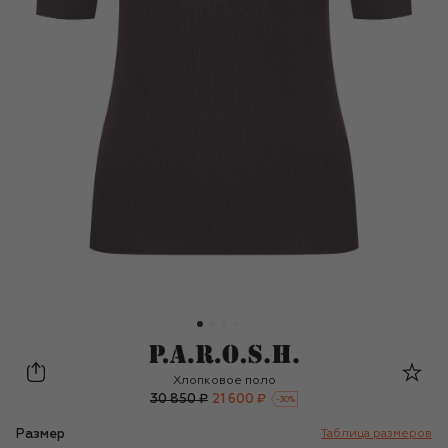
P.A.R.O.S.H.
Хлопковое поло
30 850 ₽
21 600 ₽
-
30
%
Размер
Таблица размеров