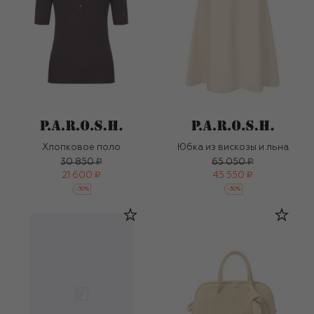
Хлопковое поло
Юбка из вискозы и льна
30 850 ₽
65 050 ₽
21 600 ₽
45 550 ₽
-
30
%
-
30
%