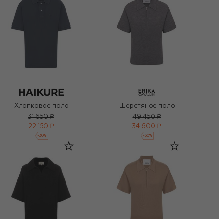
Хлопковое поло
Шерстяное поло
31 650 ₽
49 450 ₽
22 150 ₽
34 600 ₽
-
30
%
-
30
%