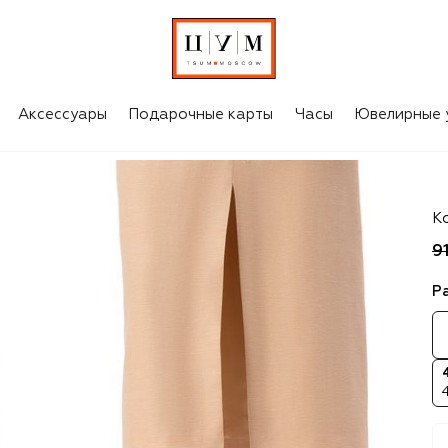
Аксессуары
Подарочные карты
Часы
Ювелирные 
Se
Ко
9
Р