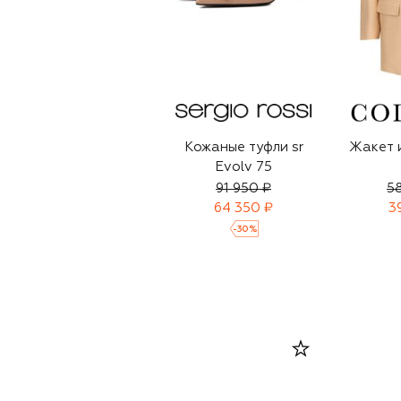
Кожаные туфли sr
Жакет 
Evolv 75
91 950 ₽
5
64 350 ₽
3
-
30
%