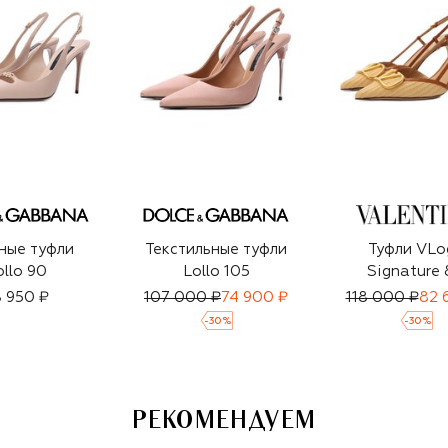
ные туфли
Текстильные туфли
Туфли VLo
ollo 90
Lollo 105
Signature
 950 ₽
107 000 ₽
74 900 ₽
118 000 ₽
82 
-
30
%
-
30
%
РЕКОМЕНДУЕМ