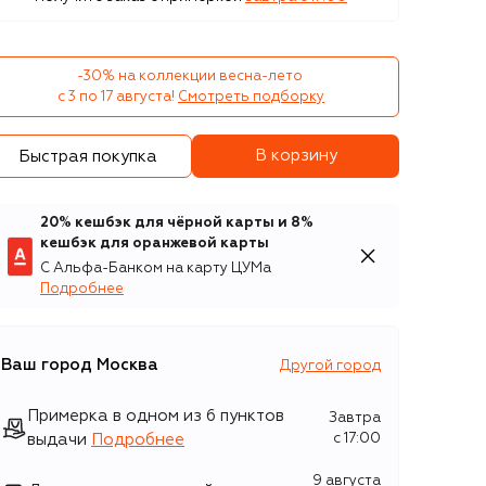
-30% на коллекции весна-лето 

с 3 по 17 августа!
Смотреть подборку
В корзину
Быстрая покупка
20% кешбэк для чёрной карты и 8%
кешбэк для оранжевой карты
С Альфа-Банком на карту ЦУМа
Подробнее
Ваш город
Москва
Другой город
Примерка в одном из 6 пунктов
Завтра
выдачи
Подробнее
c 17:00
9 августа