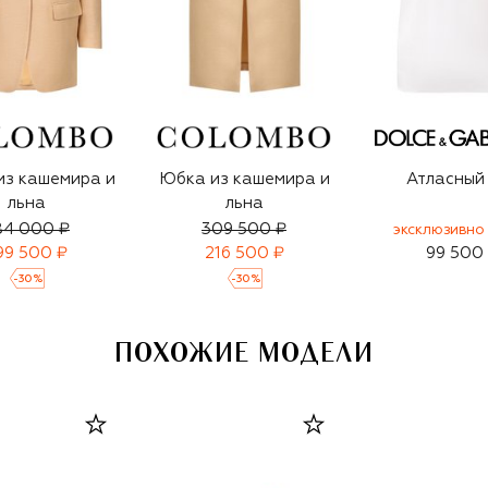
из кашемира и
Юбка из кашемира и
Атласный
льна
льна
84 000 ₽
309 500 ₽
ЭКСКЛЮЗИВНО 
99 500 ₽
216 500 ₽
99 500
-
30
%
-
30
%
ПОХОЖИЕ МОДЕЛИ