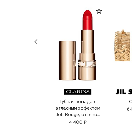
Губная помада с
С
атласным эффектом
64
Joli Rouge, оттенок
742 (3.5g)
4 400 ₽