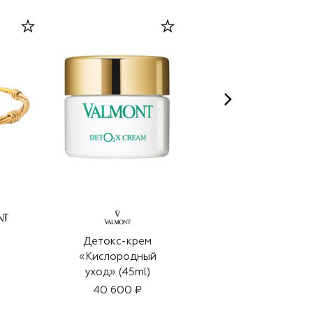
Детокс-крем
Серьги
«Кислородный
59 850 ₽
уход» (45ml)
40 600 ₽