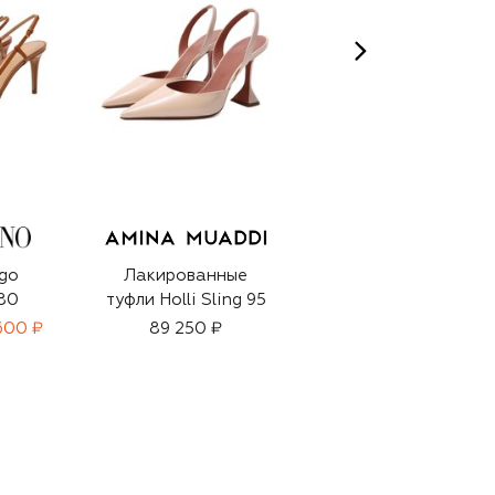
go
Лакированные
Кожаные туфли sr
 80
туфли Holli Sling 95
Evolv 75
600 ₽
89 250 ₽
91 950 ₽
64 350 ₽
-
30
%