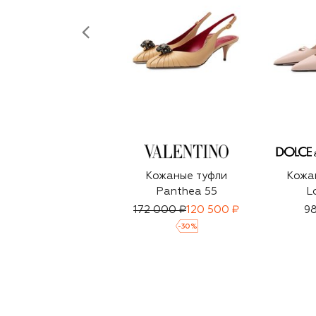
Кожаные туфли
Кожа
Panthea 55
L
172 000 ₽
120 500 ₽
98
-
30
%