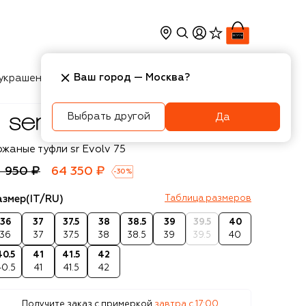
Ваш город —
Москва
?
украшения
Косметика
Интерьер
Новости
Выбрать другой
Да
rgio Rossi
жаные туфли sr Evolv 75
1 950 ₽
64 350 ₽
-
30
%
азмер
(IT/RU)
Таблица размеров
36
37
37.5
38
38.5
39
39.5
40
36
37
37.5
38
38.5
39
39.5
40
40.5
41
41.5
42
40.5
41
41.5
42
Получите заказ с примеркой
завтра c 17:00