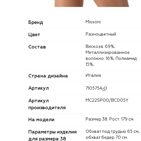
Бренд
Missoni
Цвет
Разноцветный
Состав
Вискоза: 69%;
Металлизированное
волокно: 16%; Полиамид:
15%;
Страна дизайна
Италия
Артикул
7105754
Артикул
MC22SP00/BC005Y
производителя
На модели
Размер 38. Рост: 179 см.
Параметры изделия
Обхват под грудью 65 см,
обхват бедер 70 см.
для размера 38