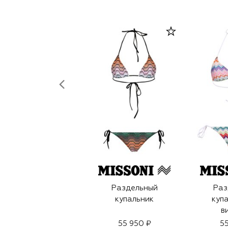
Раздельный
Раз
купальник
купа
в
55 950 ₽
55