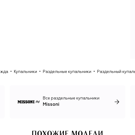
отказывается от пестрых принтов и приглушает палитру,
чаще экспериментируя с однотонными и менее яркими
узорами на платьях, легких поло, свободных джемперах,
комплектах нижнего белья и купальниках.
В 2024 году креативным директором Missoni стал
Альберто Калири, который работает в Missoni с 1998
года и долгое время был правой рукой Анжелы Миссони,
дочери основателей. Теперь Калири единолично
отвечает за все коллекции бренда: женскую, мужскую и
детскую.
ежда
Купальники
Раздельные купальники
Раздельный купаль
Все раздельные купальники
Missoni
ПОХОЖИЕ МОДЕЛИ