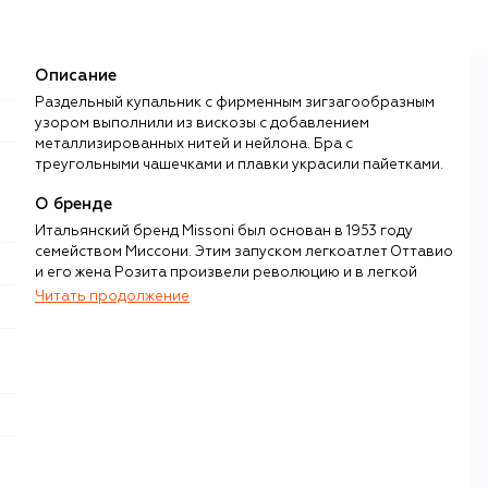
Описание
Раздельный купальник с фирменным зигзагообразным
узором выполнили из вискозы с добавлением
металлизированных нитей и нейлона. Бра с
треугольными чашечками и плавки украсили пайетками.
О бренде
Итальянский бренд Missoni был основан в 1953 году
семейством Миссони. Этим запуском легкоатлет Оттавио
и его жена Розита произвели революцию и в легкой
промышленности, и в модной индустрии: пара впервые
Читать продолжение
разработала и смогла воплотить на тканом полотне
трикотажа сложные, полноцветные и геометрические
паттерны в виде волн и зигзагов.
Хотя зигзаги Missoni давно вошли в историю моды, а
вместе с тем и в постоянные экспозиции Metropolitan
Museum of Art в Нью-Йорке и Fashion and Textile Museum
в Лондоне, эти узнаваемые узоры по-прежнему
украшают одежду Missoni. Бренд постепенно