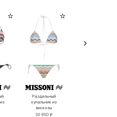
ый
Раздельный
Раздельный
 из
купальник из
купальник из
вискозы
вискозы
₽
55 950 ₽
59 950 ₽
41 950 ₽