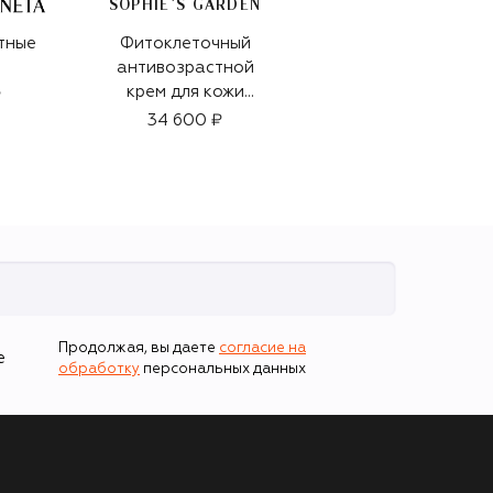
SOPHIE`S GARDEN
тные
Фитоклеточный
Солнцезащитные
антивозрастной
очки
крем для кожи
₽
58 000 ₽
вокруг глаз (15ml)
34 600 ₽
Продолжая, вы даете
согласие на
е
обработку
персональных данных