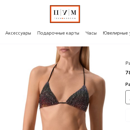
Аксессуары
Подарочные карты
Часы
Ювелирные 
Mi
Р
7
Р