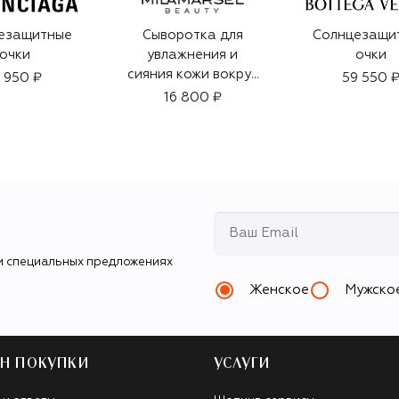
езащитные
Сыворотка для
Солнцезащи
очки
увлажнения и
очки
сияния кожи вокруг
1 950 ₽
59 550 
глаз Mila Marsel
16 800 ₽
Premier (18ml)
и специальных предложениях
Женское
Мужско
Н ПОКУПКИ
УСЛУГИ