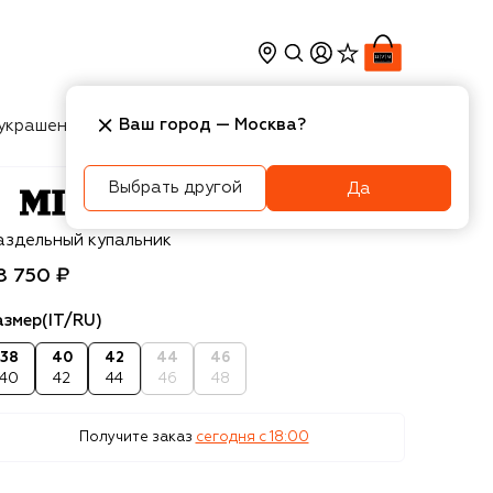
Ваш город —
Москва
?
украшения
Косметика
Интерьер
Новости
Выбрать другой
Да
ssoni
аздельный купальник
8 750 ₽
азмер
(IT/RU)
38
40
42
44
46
40
42
44
46
48
Получите заказ
сегодня c 18:00