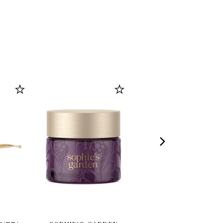
-
30
%