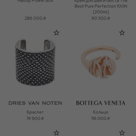
Набор Power Box
Крем для шеи и бюста The
Best Pure Perfection 100N
(200ml)
286 000 ₽
90 500 ₽
Браслет
Кольцо
74 900 ₽
116 000 ₽