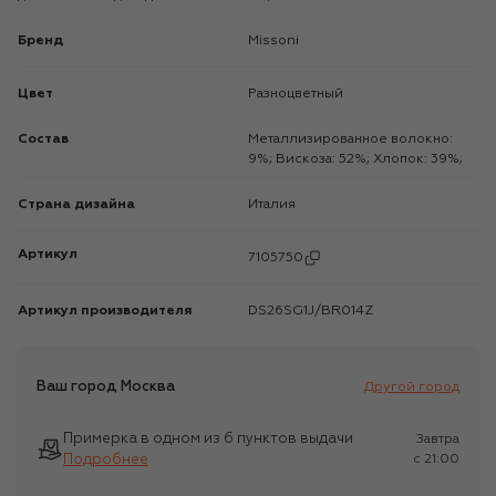
Бренд
Missoni
Цвет
Разноцветный
Состав
Металлизированное волокно:
9%; Вискоза: 52%; Хлопок: 39%;
Страна дизайна
Италия
Артикул
7105750
Артикул производителя
DS26SG1J/BR014Z
Ваш город
Москва
Другой город
Примерка в одном из 6 пунктов выдачи
Завтра
Подробнее
c 21:00