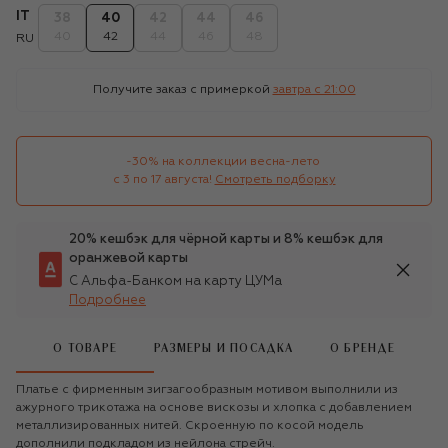
IT
38
40
42
44
46
40
42
44
46
48
RU
Получите заказ с примеркой
завтра c 21:00
-30% на коллекции весна-лето 

с 3 по 17 августа!
Смотреть подборку
20% кешбэк для чёрной карты и 8% кешбэк для
оранжевой карты
С Альфа-Банком на карту ЦУМа
Подробнее
О ТОВАРЕ
РАЗМЕРЫ И ПОСАДКА
О БРЕНДЕ
Платье с фирменным зигзагообразным мотивом выполнили из
ажурного трикотажа на основе вискозы и хлопка с добавлением
металлизированных нитей. Скроенную по косой модель
дополнили подкладом из нейлона стрейч.