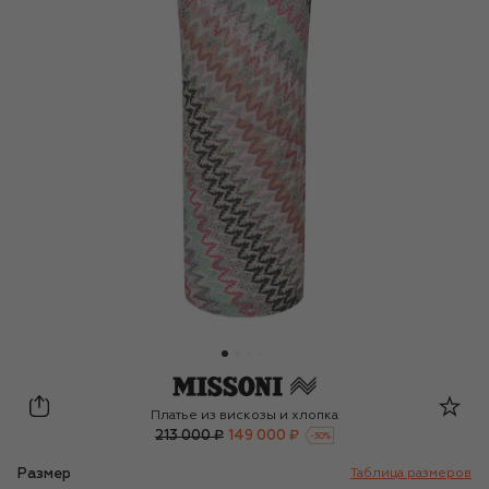
Missoni
Платье из вискозы и хлопка
213 000 ₽
149 000 ₽
-
30
%
Размер
Таблица размеров