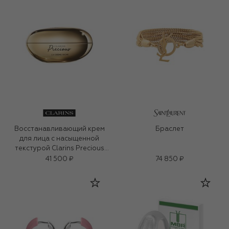
Восстанавливающий крем
Браслет
для лица с насыщенной
текстурой Clarins Precious
(50ml)
41 500 ₽
74 850 ₽