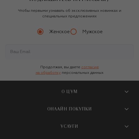
Чтобы первыми узнавать об эксклюзивных новинках и
специальных предложениях
Женское
Мужское
Продолжая, вы даете
согласие
на обработку
персональных данных
О ЦУМ
О магазине
ОНЛАЙН ПОКУПКИ
Новости и события
Вопросы и ответы
УСЛУГИ
Бутики и ПВЗ ЦУМ
Мобильное приложение
Контакты