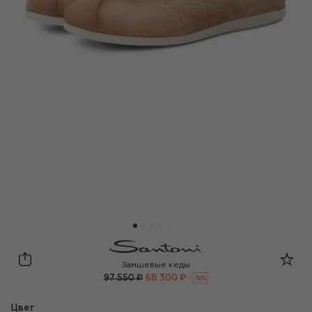
Santoni
Замшевые кеды
97 550 ₽
68 300 ₽
-
30
%
Цвет