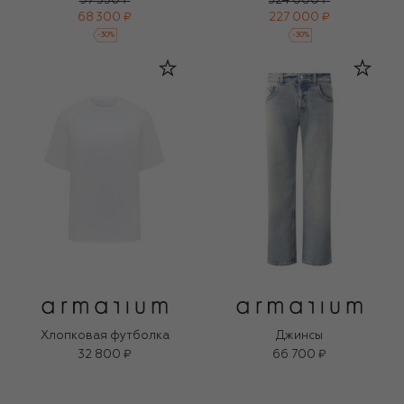
97 550 ₽
324 000 ₽
68 300 ₽
227 000 ₽
-
30
%
-
30
%
Хлопковая футболка
Джинсы
32 800 ₽
66 700 ₽