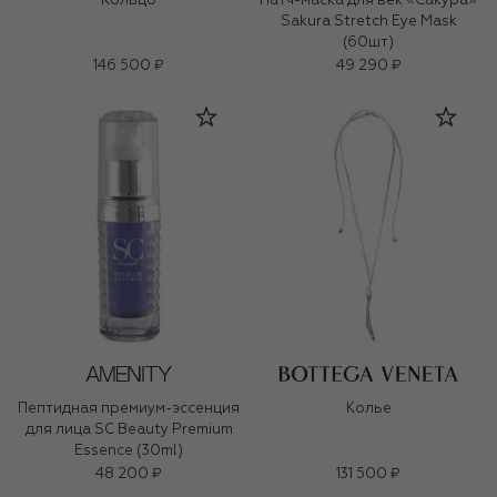
Кольцо
Патч-маска для век «Сакура»
Sakura Stretch Eye Mask
(60шт)
146 500 ₽
49 290 ₽
Пептидная премиум-эссенция
Колье
для лица SC Beauty Premium
Essence (30ml)
48 200 ₽
131 500 ₽