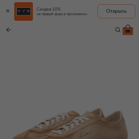
Скидка 10%
Открыть
на первый заказ в приложении
Замшевые кеды
-
68 300 ₽