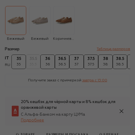
Бежевый
Бежевый
Коричневый
Размер
Таблица размеров
IT
35
35.5
36
36.5
37
37.5
38
38.5
3
35
35.5
36
36.5
37
37.5
38
38.5
3
RU
Получите заказ с примеркой
завтра c 13:00
20% кешбэк для чёрной карты и 8% кешбэк для
оранжевой карты
С Альфа-Банком на карту ЦУМа
Подробнее
О ТОВАРЕ
РАЗМЕРЫ И ПОСАДКА
О БРЕНДЕ