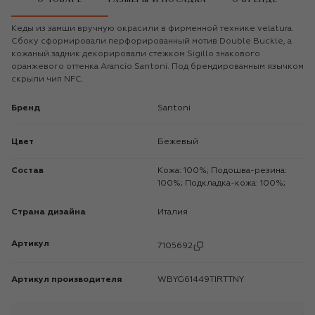
Кеды из замши вручную окрасили в фирменной технике velatura.
Сбоку сформировали перфорированный мотив Double Buckle, а
кожаный задник декорировали стежком Sigillo знакового
оранжевого оттенка Arancio Santoni. Под брендированным язычком
скрыли чип NFC.
Бренд
Santoni
Цвет
Бежевый
Состав
Кожа: 100%; Подошва-резина:
100%; Подкладка-кожа: 100%;
Страна дизайна
Италия
Артикул
7105692
Артикул производителя
WBYG61449TIRTTNY