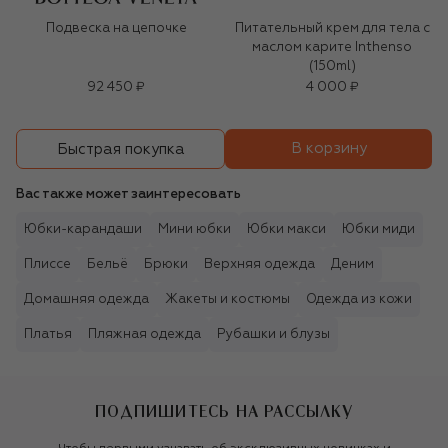
Подвеска на цепочке
Питательный крем для тела с
маслом карите Inthenso
(150ml)
92 450 ₽
4 000 ₽
В корзину
Быстрая покупка
Вас также может заинтересовать
Юбки-карандаши
Мини юбки
Юбки макси
Юбки миди
Плиссе
Бельё
Брюки
Верхняя одежда
Деним
Домашняя одежда
Жакеты и костюмы
Одежда из кожи
Платья
Пляжная одежда
Рубашки и блузы
ПОДПИШИТЕСЬ НА РАССЫЛКУ