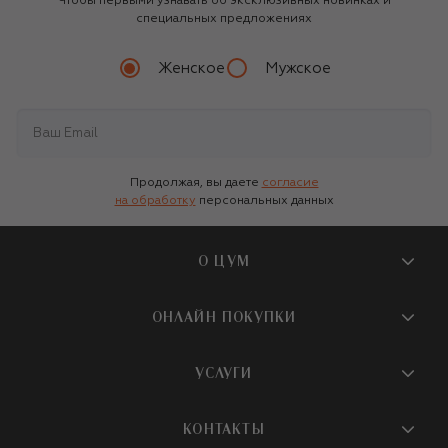
Чтобы первыми узнавать об эксклюзивных новинках и
специальных предложениях
Женское
Мужское
Продолжая, вы даете
согласие
на обработку
персональных данных
О ЦУМ
О магазине
ОНЛАЙН ПОКУПКИ
Новости и события
Вопросы и ответы
УСЛУГИ
Бутики и ПВЗ ЦУМ
Мобильное приложение
Контакты
Шопинг-сервисы
КОНТАКТЫ
Доставка
Наша история