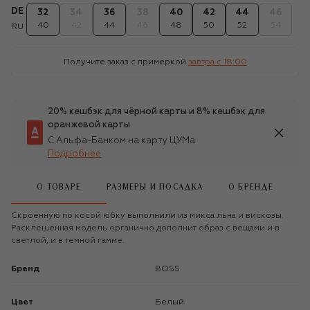
DE
32
34
36
38
40
42
44
46
40
42
44
46
48
50
52
54
RU
Получите заказ с примеркой
завтра c 18:00
20% кешбэк для чёрной карты и 8% кешбэк для
оранжевой карты
С Альфа-Банком на карту ЦУМа
Подробнее
О ТОВАРЕ
РАЗМЕРЫ И ПОСАДКА
О БРЕНДЕ
Скроенную по косой юбку выполнили из микса льна и вискозы.
Расклешенная модель органично дополнит образ с вещами и в
светлой, и в темной гамме.
Бренд
BOSS
Цвет
Белый