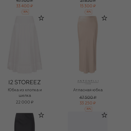
47 700 ₽
21 850 ₽
33 400 ₽
15 300 ₽
-
30
%
-
30
%
Юбка из хлопка и
Атласная юбка
шелка
47 500 ₽
22 000 ₽
33 250 ₽
-
30
%