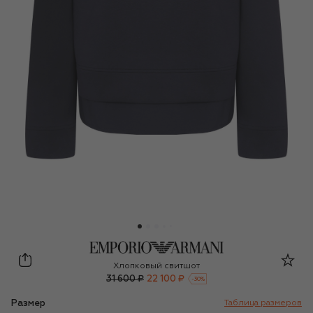
Emporio Armani
Хлопковый свитшот
31 600 ₽
22 100 ₽
-
30
%
Размер
Таблица размеров