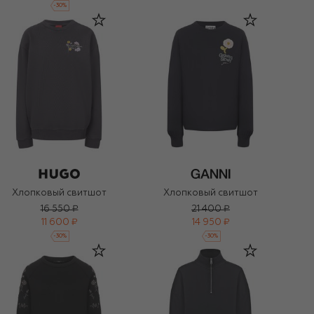
-
30
%
Хлопковый свитшот
Хлопковый свитшот
16 550 ₽
21 400 ₽
11 600 ₽
14 950 ₽
-
30
%
-
30
%