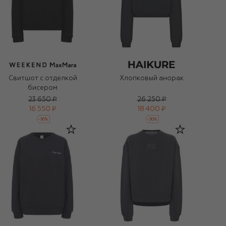
Свитшот с отделкой
Хлопковый анорак
бисером
23 650 ₽
26 250 ₽
16 550 ₽
18 400 ₽
-
30
%
-
30
%