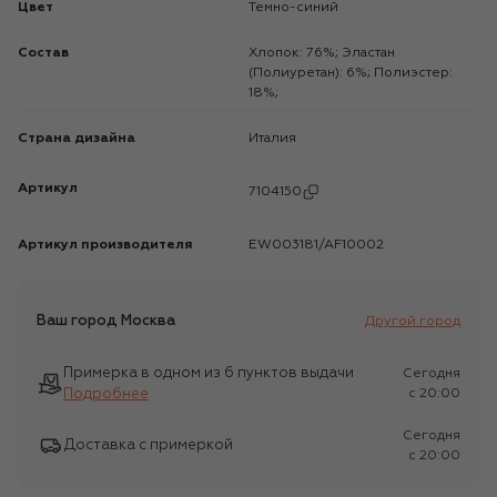
Цвет
Темно-синий
Состав
Хлопок: 76%; Эластан
(Полиуретан): 6%; Полиэстер:
18%;
Страна дизайна
Италия
Артикул
7104150
Артикул производителя
EW003181/AF10002
Ваш город
Москва
Другой город
Примерка в одном из 6 пунктов выдачи
Сегодня
Подробнее
c 20:00
Сегодня
Доставка с примеркой
c 20:00