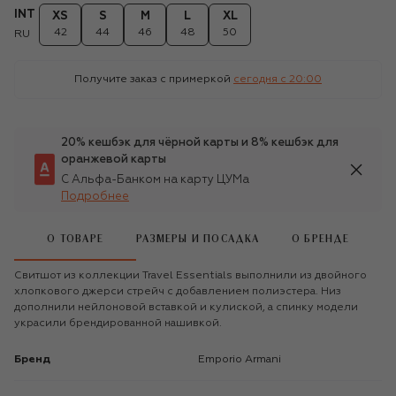
INT
XS
S
M
L
XL
42
44
46
48
50
RU
Получите заказ с примеркой
сегодня c 20:00
20% кешбэк для чёрной карты и 8% кешбэк для
оранжевой карты
С Альфа-Банком на карту ЦУМа
Подробнее
О ТОВАРЕ
РАЗМЕРЫ И ПОСАДКА
О БРЕНДЕ
Свитшот из коллекции Travel Essentials выполнили из двойного
хлопкового джерси стрейч с добавлением полиэстера. Низ
дополнили нейлоновой вставкой и кулиской, а спинку модели
украсили брендированной нашивкой.
Бренд
Emporio Armani