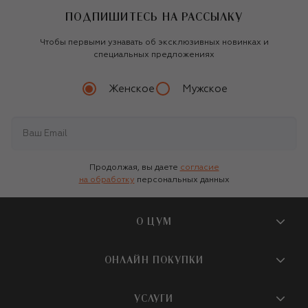
ПОДПИШИТЕСЬ НА РАССЫЛКУ
Чтобы первыми узнавать об эксклюзивных новинках и
специальных предложениях
Женское
Мужское
Продолжая, вы даете
согласие
на обработку
персональных данных
О ЦУМ
О магазине
ОНЛАЙН ПОКУПКИ
Новости и события
Вопросы и ответы
УСЛУГИ
Бутики и ПВЗ ЦУМ