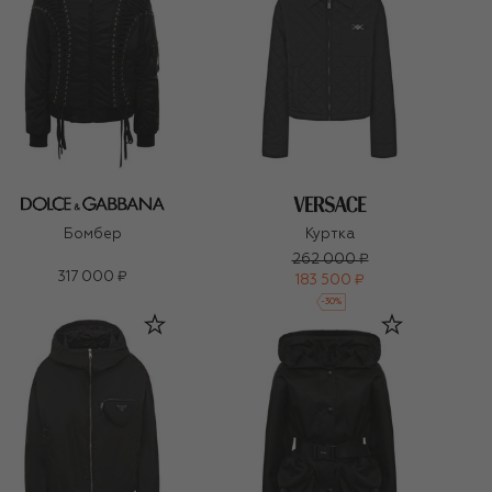
Бомбер
Куртка
262 000 ₽
317 000 ₽
183 500 ₽
-
30
%