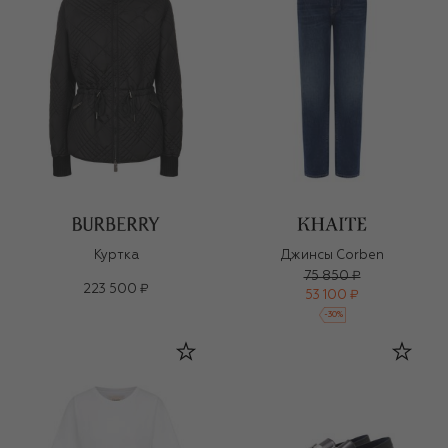
Куртка
Джинсы Corben
75 850 ₽
223 500 ₽
53 100 ₽
-
30
%