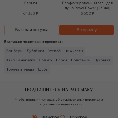
Серьги
Парфюмированный гель для
душа Royal Power (250ml)
64 350 ₽
6 500 ₽
В корзину
Быстрая покупка
Вас также может заинтересовать
Бомберы
Дублёнки
Утеплённые жилеты
Кейпы и накидки
Пальто
Парки
Подстежки
Пуховики
Тренчи и плащи
Шубы
ПОДПИШИТЕСЬ НА РАССЫЛКУ
Чтобы первыми узнавать об эксклюзивных новинках и
специальных предложениях
Женское
Мужское