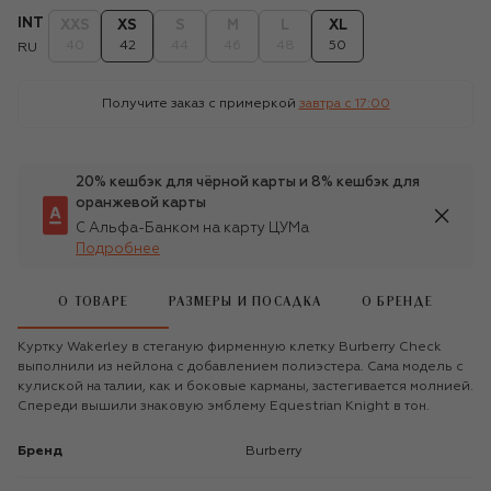
INT
XXS
XS
S
M
L
XL
40
42
44
46
48
50
RU
Получите заказ с примеркой
завтра c 17:00
20% кешбэк для чёрной карты и 8% кешбэк для
оранжевой карты
С Альфа-Банком на карту ЦУМа
Подробнее
О ТОВАРЕ
РАЗМЕРЫ И ПОСАДКА
О БРЕНДЕ
Куртку Wakerley в стеганую фирменную клетку Burberry Check
выполнили из нейлона с добавлением полиэстера. Сама модель с
кулиской на талии, как и боковые карманы, застегивается молнией.
Спереди вышили знаковую эмблему Equestrian Knight в тон.
Бренд
Burberry