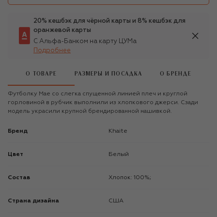
20% кешбэк для чёрной карты и 8% кешбэк для
оранжевой карты
С Альфа-Банком на карту ЦУМа
Подробнее
О ТОВАРЕ
РАЗМЕРЫ И ПОСАДКА
О БРЕНДЕ
Футболку Mae со слегка спущенной линией плеч и круглой
горловиной в рубчик выполнили из хлопкового джерси. Сзади
модель украсили крупной брендированной нашивкой.
Бренд
Khaite
Цвет
Белый
Состав
Хлопок: 100%;
Страна дизайна
США