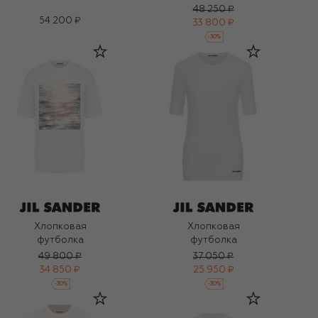
48 250 ₽
54 200 ₽
33 800 ₽
-
30
%
Хлопковая
Хлопковая
футболка
футболка
49 800 ₽
37 050 ₽
34 850 ₽
25 950 ₽
-
30
%
-
30
%