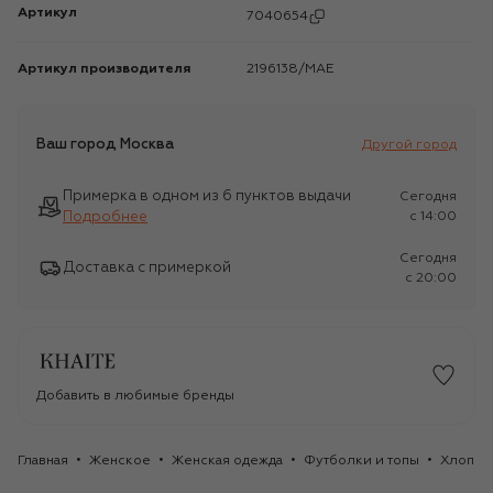
Артикул
7040654
Артикул производителя
2196138/MAE
Ваш город
Москва
Другой город
Примерка в одном из 6 пунктов выдачи
Сегодня
Подробнее
c 14:00
Сегодня
Доставка с примеркой
c 20:00
Добавить в любимые бренды
Главная
Женское
Женская одежда
Футболки и топы
Хлопков