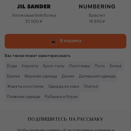
Хлопковая бейсболка
Браслет
35 500 ₽
19 950 ₽
В корзину
Вас также может заинтересовать
Боди
Корсеты
Кроп-топы
Лонгсливы
Поло
Бельё
Брюки
Верхняя одежда
Деним
Домашняя одежда
Жакеты и костюмы
Одежда из кожи
Платья
Пляжная одежда
Рубашки и блузы
ПОДПИШИТЕСЬ НА РАССЫЛКУ
Чтобы первыми узнавать об эксклюзивных новинках и