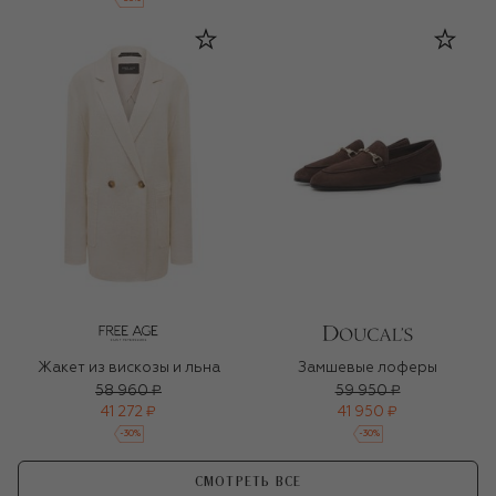
Жакет из вискозы и льна
Замшевые лоферы
58 960 ₽
59 950 ₽
41 272 ₽
41 950 ₽
-
30
%
-
30
%
СМОТРЕТЬ ВСЕ