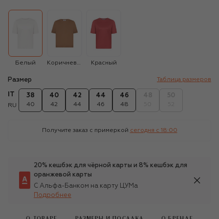
Белый
Коричневый
Красный
Размер
Таблица размеров
IT
38
40
42
44
46
48
50
40
42
44
46
48
50
52
RU
Получите заказ с примеркой
сегодня c 18:00
20% кешбэк для чёрной карты и 8% кешбэк для
оранжевой карты
С Альфа-Банком на карту ЦУМа
Подробнее
О ТОВАРЕ
РАЗМЕРЫ И ПОСАДКА
О БРЕНДЕ