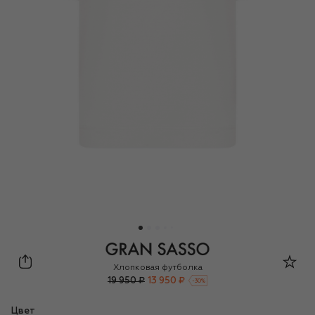
Gran Sasso
Хлопковая футболка
19 950 ₽
13 950 ₽
-
30
%
Цвет