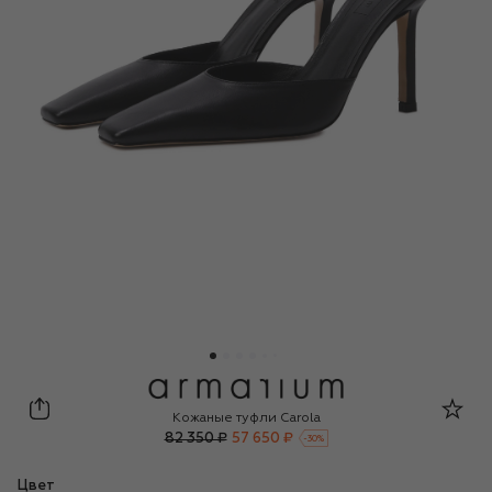
Armarium
Кожаные туфли Carola
82 350 ₽
57 650 ₽
-
30
%
Цвет