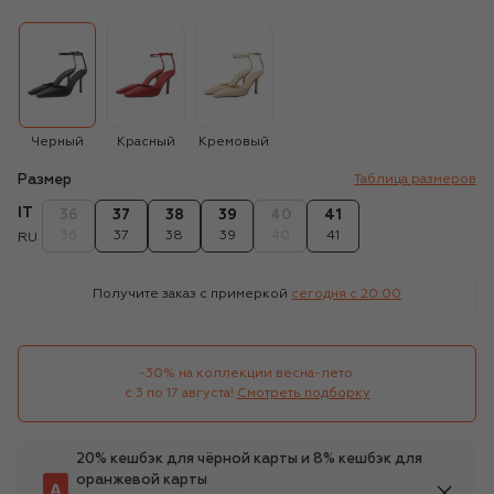
Черный
Красный
Кремовый
Размер
Таблица размеров
IT
36
37
38
39
40
41
36
37
38
39
40
41
RU
Получите заказ с примеркой
сегодня c 20:00
-30% на коллекции весна-лето 

с 3 по 17 августа!
Смотреть подборку
20% кешбэк для чёрной карты и 8% кешбэк для
оранжевой карты