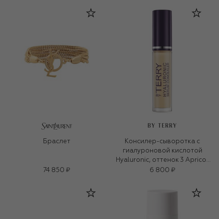
BY TERRY
Браслет
Консилер-сыворотка с
гиалуроновой кислотой
Hyaluronic, оттенок 3 Apricot
Nude (5,2ml)
74 850 ₽
6 800 ₽