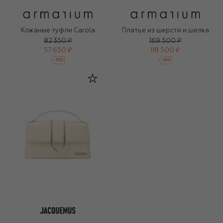
Кожаные туфли Carola
Платье из шерсти и шелка
82 350 ₽
169 500 ₽
57 650 ₽
118 500 ₽
-
30
%
-
30
%