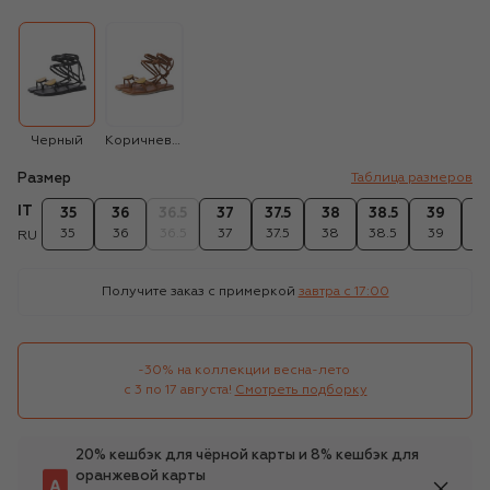
Черный
Коричневый
Размер
Таблица размеров
IT
35
36
36.5
37
37.5
38
38.5
39
39
35
36
36.5
37
37.5
38
38.5
39
39
RU
Получите заказ с примеркой
завтра c 17:00
-30% на коллекции весна-лето 

с 3 по 17 августа!
Смотреть подборку
20% кешбэк для чёрной карты и 8% кешбэк для
оранжевой карты