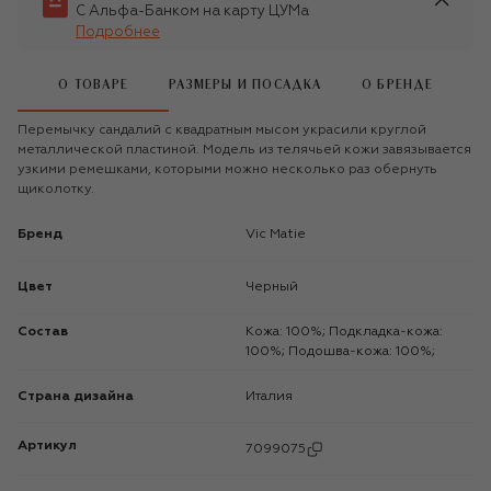
С Альфа-Банком на карту ЦУМа
Подробнее
О ТОВАРЕ
РАЗМЕРЫ И ПОСАДКА
О БРЕНДЕ
Перемычку сандалий с квадратным мысом украсили круглой
металлической пластиной. Модель из телячьей кожи завязывается
узкими ремешками, которыми можно несколько раз обернуть
щиколотку.
Бренд
Vic Matie
Цвет
Черный
Состав
Кожа: 100%; Подкладка-кожа:
100%; Подошва-кожа: 100%;
Страна дизайна
Италия
Артикул
7099075