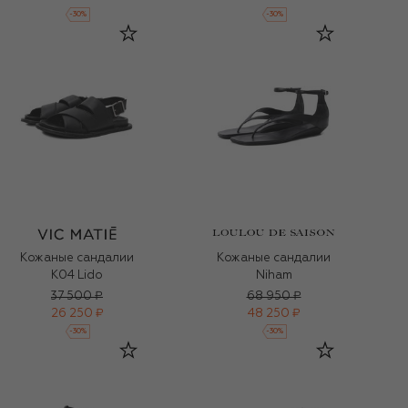
-
30
%
-
30
%
Кожаные сандалии
Кожаные сандалии
K04 Lido
Niham
37 500 ₽
68 950 ₽
26 250 ₽
48 250 ₽
-
30
%
-
30
%