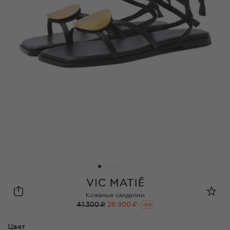
Vic Matie
Кожаные сандалии
41 300 ₽
28 900 ₽
-
30
%
Цвет