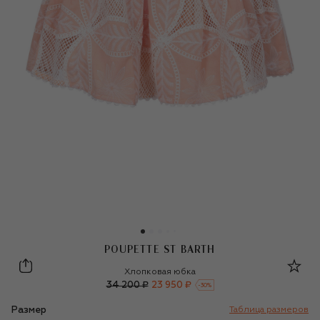
POUPETTE ST BARTH
Poupette St Barth
Хлопковая юбка
34 200 ₽
23 950 ₽
-
30
%
Размер
Таблица размеров