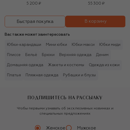
Biege (12g)
5 200 ₽
55 300 ₽
В корзину
Быстрая покупка
Вас также может заинтересовать
Юбки-карандаши
Мини юбки
Юбки макси
Юбки миди
Плиссе
Бельё
Брюки
Верхняя одежда
Деним
Домашняя одежда
Жакеты и костюмы
Одежда из кожи
Платья
Пляжная одежда
Рубашки и блузы
ПОДПИШИТЕСЬ НА РАССЫЛКУ
Чтобы первыми узнавать об эксклюзивных новинках и
специальных предложениях
Женское
Мужское