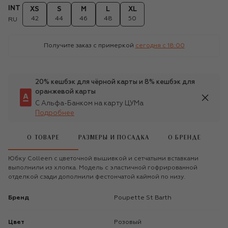
INT
XS
S
M
L
XL
42
44
46
48
50
RU
Получите заказ с примеркой
сегодня c 18:00
20% кешбэк для чёрной карты и 8% кешбэк для
оранжевой карты
С Альфа-Банком на карту ЦУМа
Подробнее
О ТОВАРЕ
РАЗМЕРЫ И ПОСАДКА
О БРЕНДЕ
Юбку Colleen с цветочной вышивкой и сетчатыми вставками
выполнили из хлопка. Модель с эластичной гофрированной
отделкой сзади дополнили фестончатой каймой по низу.
Бренд
Poupette St Barth
Цвет
Розовый