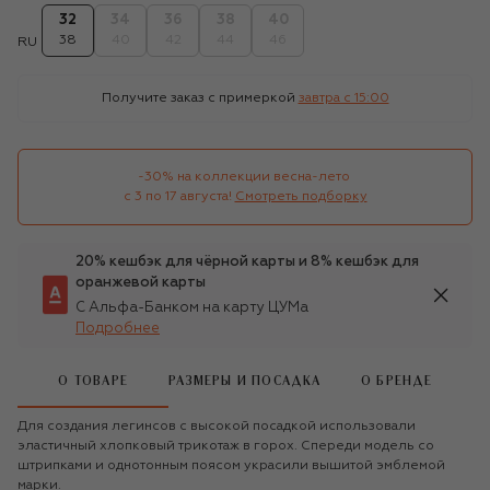
32
34
36
38
40
38
40
42
44
46
RU
Получите заказ с примеркой
завтра c 15:00
-30% на коллекции весна-лето 

с 3 по 17 августа!
Смотреть подборку
20% кешбэк для чёрной карты и 8% кешбэк для
оранжевой карты
С Альфа-Банком на карту ЦУМа
Подробнее
О ТОВАРЕ
РАЗМЕРЫ И ПОСАДКА
О БРЕНДЕ
Для создания легинсов с высокой посадкой использовали
эластичный хлопковый трикотаж в горох. Спереди модель со
штрипками и однотонным поясом украсили вышитой эмблемой
марки.