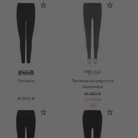
Легинсы
Легинсы из шерсти и
кашемира
41 580 ₽
41 900 ₽
29 106 ₽
-
30
%