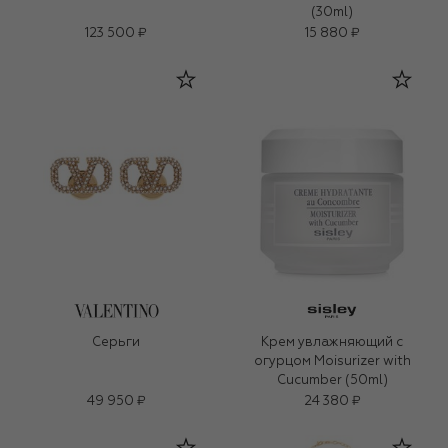
(30ml)
123 500 ₽
15 880 ₽
Серьги
Крем увлажняющий с
огурцом Moisurizer with
Cucumber (50ml)
49 950 ₽
24 380 ₽