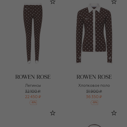
Легинсы
Хлопковое поло
32 100 ₽
51 900 ₽
22 450 ₽
36 350 ₽
-
30
%
-
30
%