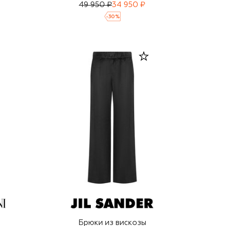
49 950 ₽
34 950 ₽
-
30
%
Брюки из вискозы