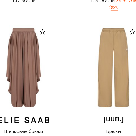
147 500 ₽
178 000 ₽
124 500 
-
30
%
Шелковые брюки
Брюки