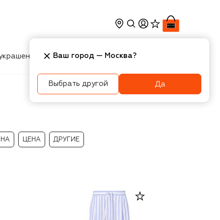
Ваш город —
Москва
?
украшения
Косметика
Интерьер
Новости
Выбрать другой
Да
ИНА
ЦЕНА
ДРУГИЕ