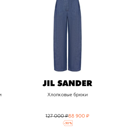
и
Хлопковые брюки
127 000 ₽
88 900 ₽
-
30
%