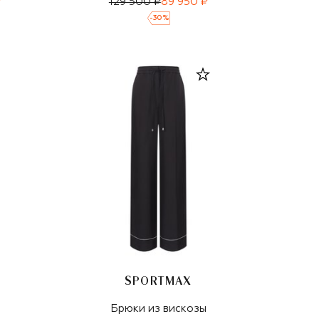
₽
129 500 ₽
89 950 ₽
-
30
%
SPORTMAX
Брюки из вискозы