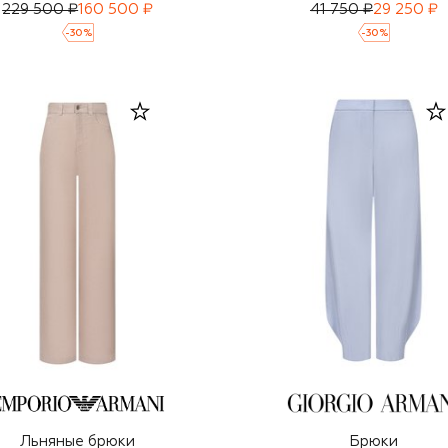
229 500 ₽
160 500 ₽
41 750 ₽
29 250 ₽
-
30
%
-
30
%
Льняные брюки
Брюки