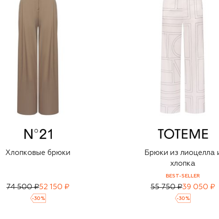
Хлопковые брюки
Брюки из лиоцелла 
хлопка
BEST-SELLER
74 500 ₽
52 150 ₽
55 750 ₽
39 050 ₽
-
30
%
-
30
%