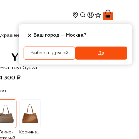
Ваш город —
Москва
?
украшения
Косметика
Интерьер
Новости
Выбрать другой
Да
zefi
умка-тоут Gyoza
4 300 ₽
вет
Темно-
Коричневый
ежевый