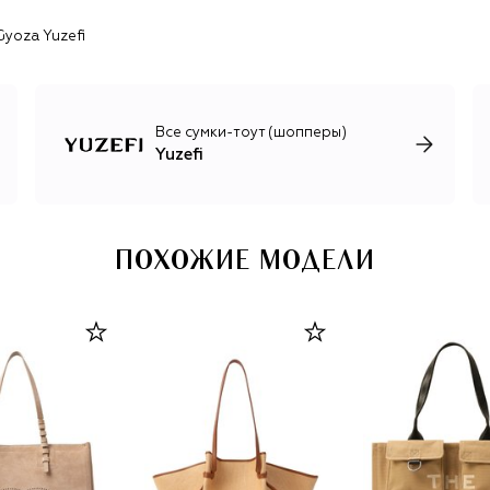
более функциональных повседневных сумок из плотной
Gyoza Yuzefi
телячьей кожи с фактурными складками и
декоративными узелками. Подчеркивая новые, более
пластичные формы, дизайнер дает моделям гурманские
названия: Mochi, Gyoza, Oyster, Fortune Cookie и Brioche.
В то же время одежда бренда служит нейтральным
Все сумки-тоут (шопперы)
фоном для акцентных сумок: в основном это
Yuzefi
продуманные и женственные топы и поло из трикотажа,
шерстяные брюки и платья, жакеты из веганской кожи.
ПОХОЖИЕ МОДЕЛИ