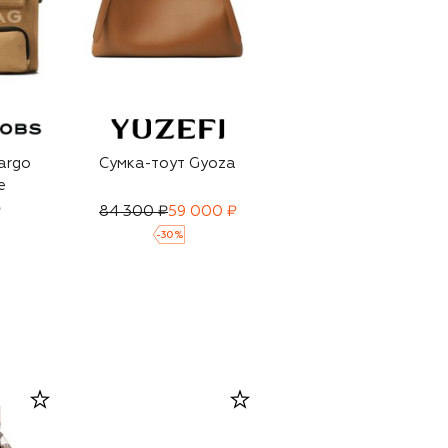
argo
Сумка-тоут Gyoza
Сумка-тоут Angele
e
medium
₽
84 300 ₽
59 000 ₽
96 800 ₽
-
30
%