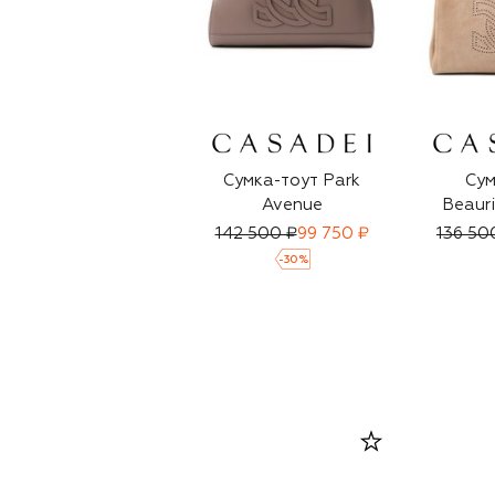
Сумка-тоут Park
Сум
Avenue
Beauri
142 500 ₽
99 750 ₽
136 50
-
30
%