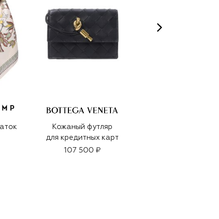
аток
Кожаный футляр
Кожаный кошелек
для кредитных карт
для монет Origami
107 500 ₽
12 150 ₽