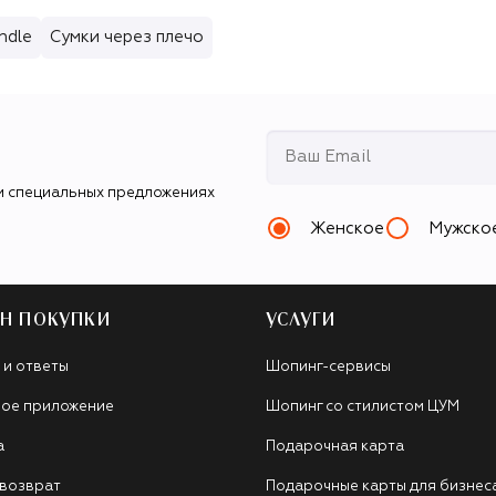
ndle
Сумки через плечо
и специальных предложениях
Женское
Мужско
Н ПОКУПКИ
УСЛУГИ
 и ответы
Шопинг-сервисы
ое приложение
Шопинг со стилистом ЦУМ
а
Подарочная карта
 возврат
Подарочные карты для бизнес