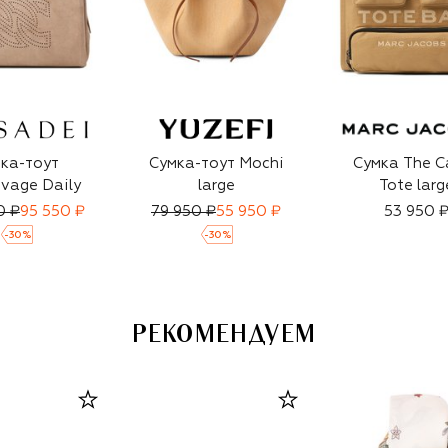
ка-тоут
Сумка-тоут Mochi
Сумка The C
vage Daily
large
Tote larg
0 ₽
95 550 ₽
79 950 ₽
55 950 ₽
53 950 
-
30
%
-
30
%
РЕКОМЕНДУЕМ