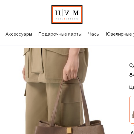
Аксессуары
Подарочные карты
Часы
Ювелирные 
Yu
С
8
Ц
б