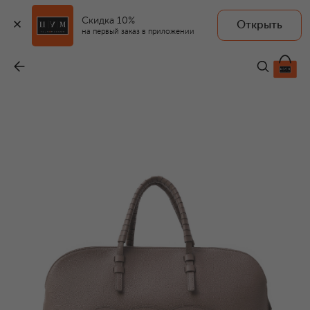
Скидка 10%
Открыть
на первый заказ в приложении
Сумка-тоут Park Avenue
-
99 750 ₽