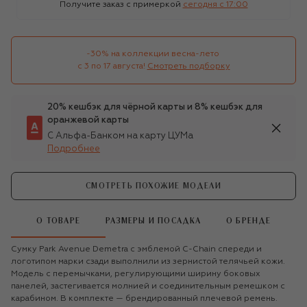
Получите заказ с примеркой
сегодня c 17:00
-30% на коллекции весна-лето 

с 3 по 17 августа!
Смотреть подборку
20% кешбэк для чёрной карты и 8% кешбэк для
оранжевой карты
С Альфа-Банком на карту ЦУМа
Подробнее
СМОТРЕТЬ ПОХОЖИЕ МОДЕЛИ
О ТОВАРЕ
РАЗМЕРЫ И ПОСАДКА
О БРЕНДЕ
Сумку Park Avenue Demetra с эмблемой C-Chain спереди и
логотипом марки сзади выполнили из зернистой телячьей кожи.
Модель с перемычками, регулирующими ширину боковых
панелей, застегивается молнией и соединительным ремешком с
карабином. В комплекте — брендированный плечевой ремень.