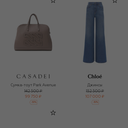
Сумка-тоут Park Avenue
Джинсы
142 500 ₽
152 500 ₽
99 750 ₽
107 000 ₽
-
30
%
-
30
%