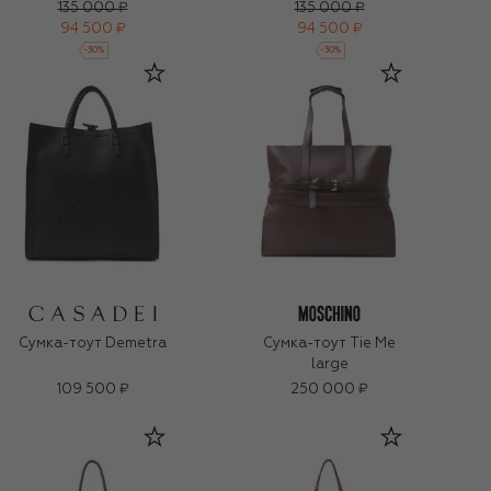
135 000 ₽
135 000 ₽
94 500 ₽
94 500 ₽
-
30
%
-
30
%
Сумка-тоут Demetra
Сумка-тоут Tie Me
large
109 500 ₽
250 000 ₽