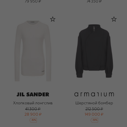
79 950 ₽
74 350 ₽
Хлопковый лонгслив
Шерстяной бомбер
41 300 ₽
212 500 ₽
28 900 ₽
149 000 ₽
-
30
%
-
30
%