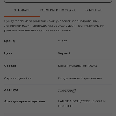
О ТОВАРЕ
РАЗМЕРЫ И ПОСАДКА
О БРЕНДЕ
Сумку Mochi из зернистой кожи украсили фольгированным
логотипом марки спереди. Аксессуар с двумя регулируемыми
ручками дополнили внутренним карманом.
Бренд
Yuzefi
Цвет
Черный
Состав
Кожа натуральная: 100%;
Страна дизайна
Соединенное Королевство
Артикул
7096739
Артикул производителя
LARGE M0CHI/PEBBLE GRAIN
LEATHER