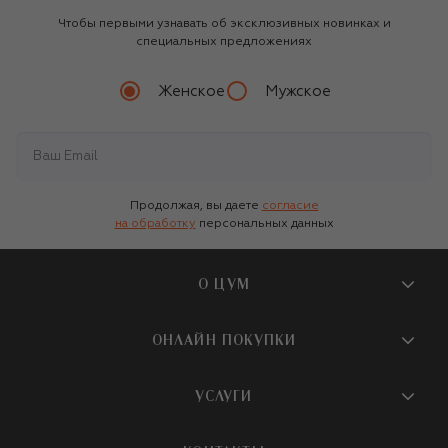
Чтобы первыми узнавать об эксклюзивных новинках и
специальных предложениях
Женское
Мужское
Продолжая, вы даете
согласие
на обработку
персональных данных
О ЦУМ
О магазине
ОНЛАЙН ПОКУПКИ
Новости и события
Вопросы и ответы
УСЛУГИ
Бутики и ПВЗ ЦУМ
Мобильное приложение
Контакты
Шопинг-сервисы