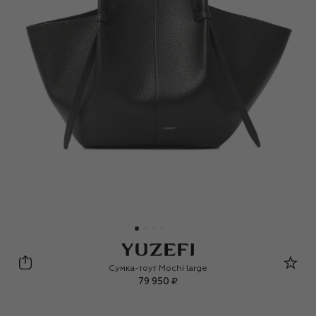
Yuzefi
Сумка-тоут Mochi large
79 950 ₽